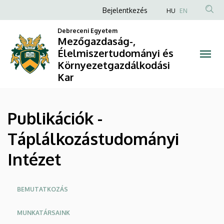
Publikációk
Ugrás
Anonim
Bejelentkezés
HU
EN
a
Felhasználói
-
tartalomra
Debreceni Egyetem
fiók
Mezőgazdaság-,
Táplálkozástudományi
Élelmiszertudományi és
menüje
Környezetgazdálkodási
Intézet
Kar
|
Mezőgazdaság-,
Publikációk -
Élelmiszertudományi
Táplálkozástudományi
és
Intézet
Környezetgazdálkodási
Oldalmenü
Kar
BEMUTATKOZÁS
MUNKATÁRSAINK