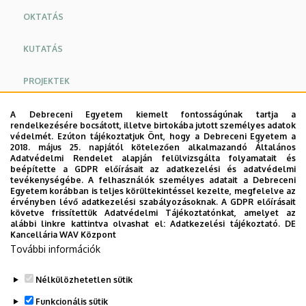
OKTATÁS
KUTATÁS
PROJEKTEK
KAPCSOLATAINK
A Debreceni Egyetem kiemelt fontosságúnak tartja a
rendelkezésére bocsátott, illetve birtokába jutott személyes adatok
védelmét. Ezúton tájékoztatjuk Önt, hogy a Debreceni Egyetem a
PUBLIKÁCIÓK
2018. május 25. napjától kötelezően alkalmazandó Általános
Adatvédelmi Rendelet alapján felülvizsgálta folyamatait és
beépítette a GDPR előírásait az adatkezelési és adatvédelmi
MŰSZERREGISZTER
tevékenységébe. A felhasználók személyes adatait a Debreceni
Egyetem korábban is teljes körültekintéssel kezelte, megfelelve az
érvényben lévő adatkezelési szabályozásoknak. A GDPR előírásait
követve frissítettük Adatvédelmi Tájékoztatónkat, amelyet az
Intézetünk publikációs tevékenysége
alábbi linkre kattintva olvashat el:
Adatkezelési tájékoztató.
DE
Kancellária WAV Központ
megtekinthető az alábbi linken:
További információk
https://tudoster.unideb.hu/hu/egysegek/4264
Nélkülözhetetlen sütik
Legutóbbi frissítés:
2026. 01. 08. 10:33
Funkcionális sütik