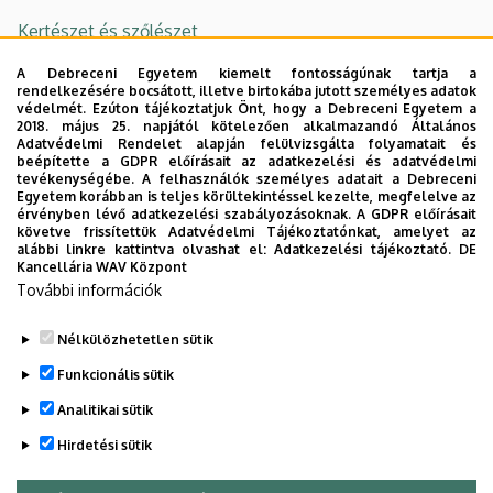
Kertészet és szőlészet
A Debreceni Egyetem kiemelt fontosságúnak tartja a
Kistermelők Lapja
rendelkezésére bocsátott, illetve birtokába jutott személyes adatok
védelmét. Ezúton tájékoztatjuk Önt, hogy a Debreceni Egyetem a
Magyar Mezőgazdaság
2018. május 25. napjától kötelezően alkalmazandó Általános
Adatvédelmi Rendelet alapján felülvizsgálta folyamatait és
beépítette a GDPR előírásait az adatkezelési és adatvédelmi
MezőHír
tevékenységébe. A felhasználók személyes adatait a Debreceni
Egyetem korábban is teljes körültekintéssel kezelte, megfelelve az
ŐSTERMELŐ - Gazdálkodók Lapja
érvényben lévő adatkezelési szabályozásoknak. A GDPR előírásait
követve frissítettük Adatvédelmi Tájékoztatónkat, amelyet az
alábbi linkre kattintva olvashat el:
Adatkezelési tájékoztató.
DE
Természet Világa
Kancellária WAV Központ
További információk
Vidék Magazin
Nélkülözhetetlen sütik
Legutóbbi frissítés:
2026. 04. 07. 09:02
Funkcionális sütik
Analitikai sütik
Hirdetési sütik