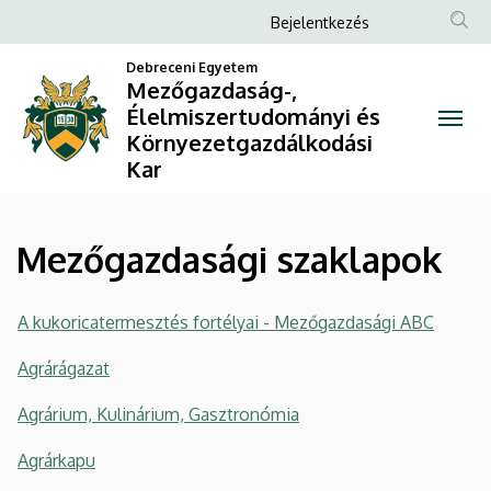
Mezőgazdasági
Ugrás
Anonim
Bejelentkezés
a
Felhasználói
szaklapok
tartalomra
Debreceni Egyetem
fiók
Mezőgazdaság-,
|
Élelmiszertudományi és
menüje
Környezetgazdálkodási
Mezőgazdaság-,
Kar
Élelmiszertudományi
és
Mezőgazdasági szaklapok
Környezetgazdálkodási
A kukoricatermesztés fortélyai - Mezőgazdasági ABC
Kar
Agrárágazat
Agrárium, Kulinárium, Gasztronómia
Agrárkapu