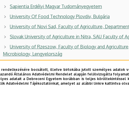
Sapientia Erdélyi Magyar Tudományegyetem
University Of Food Technology Plovdiv, Bulgária
University of Novi Sad, Faculty of Agriculture, Departmen
Slovak University of Agriculture in Nitra, SAU Faculty of
University of Rzeszow, Faculty of Biology and Agricultu
Microbiology, Lengyelország
University of Plovdiv, Faculty of Physics, Bulgária
 rendelkezésére bocsátott, illetve birtokába jutott személyes adatok v
Food Research and Development Institute (Former CANRI)
azandó Általános Adatvédelmi Rendelet alapján felülvizsgálta folyamata
yes adatait a Debreceni Egyetem korábban is teljes körültekintéssel 
University of Oradea, Faculty Of Environmental Protecti
tük Adatvédelmi Tájékoztatónkat, amelyet az alábbi linkre kattintva olv
Northeastern University, Boston, USA
bi frissítés:
2026. 01. 08. 10:32