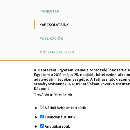
PROJEKTEK
KAPCSOLATAINK
PUBLIKÁCIÓK
MŰSZERREGISZTER
A Debreceni Egyetem kiemelt fontosságúnak tartja a
Egyetem a 2018. május 25. napjától kötelezően alkalm
adatvédelmi tevékenységébe. A felhasználók személ
szabályozásoknak. A GDPR előírásait követve frissítet
Központ
További információk
Nélkülözhetetlen sütik
Legutób
Funkcionális sütik
Analitikai sütik