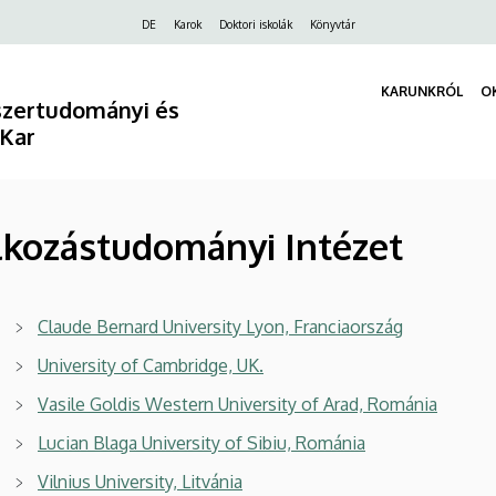
Felső
DE
Karok
Doktori iskolák
Könyvtár
navigáció
KARUNKRÓL
O
szertudományi és
 Kar
álkozástudományi Intézet
Claude Bernard University Lyon, Franciaország
University of Cambridge, UK.
Vasile Goldis Western University of Arad, Románia
Lucian Blaga University of Sibiu, Románia
Vilnius University, Litvánia