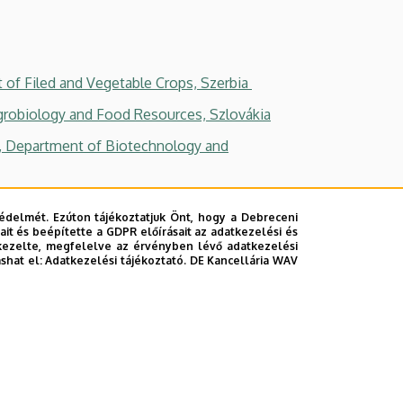
t of Filed and Vegetable Crops, Szerbia
 Agrobiology and Food Resources, Szlovákia
re, Department of Biotechnology and
édelmét. Ezúton tájékoztatjuk Önt, hogy a Debreceni
 of Plovdiv, Bulgária
it és beépítette a GDPR előírásait az adatkezelési és
kezelte, megfelelve az érvényben lévő adatkezelési
on, Románia
ashat el:
Adatkezelési tájékoztató.
DE Kancellária WAV