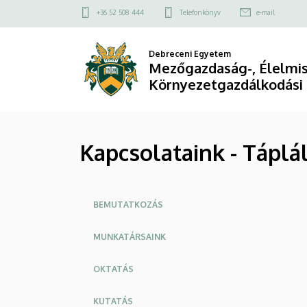
Kapcsolataink
Ugrás
Felső
+36 52 508 444
Telefonkönyv
e-mail
a
kapcsolat
-
tartalomra
menü
Debreceni Egyetem
Táplálkozástudományi
Mezőgazdaság-, Élelmi
Környezetgazdálkodási
Intézet
|
Kapcsolataink - Tápl
Mezőgazdaság-,
Élelmiszertudományi
Oldalmenü
és
BEMUTATKOZÁS
Környezetgazdálkodási
MUNKATÁRSAINK
Kar
OKTATÁS
KUTATÁS