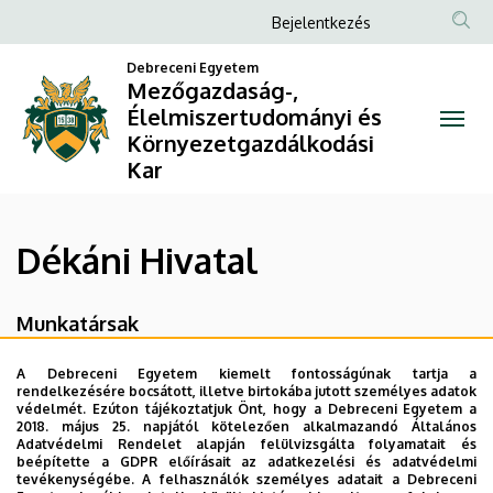
Dékáni
Ugrás
Anonim
Bejelentkezés
a
Felhasználói
Hivatal
tartalomra
Debreceni Egyetem
fiók
Mezőgazdaság-,
|
Élelmiszertudományi és
menüje
Környezetgazdálkodási
Mezőgazdaság-,
Kar
Élelmiszertudományi
és
Dékáni Hivatal
Környezetgazdálkodási
Munkatársak
Kar
Mocsáriné Fricz Julianna
, hivatalvezető
A Debreceni Egyetem kiemelt fontosságúnak tartja a
rendelkezésére bocsátott, illetve birtokába jutott személyes adatok
Nagyné Tóth Angéla
, ügyvivő-szakértő
védelmét. Ezúton tájékoztatjuk Önt, hogy a Debreceni Egyetem a
2018. május 25. napjától kötelezően alkalmazandó Általános
Adatvédelmi Rendelet alapján felülvizsgálta folyamatait és
Forgács-Adorján Anita
, ügyvivő-szakértő
beépítette a GDPR előírásait az adatkezelési és adatvédelmi
tevékenységébe. A felhasználók személyes adatait a Debreceni
Papp Mariett
külföldi hallgatói ügyintézésért