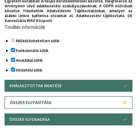
Egyetem korábban is teljes körültekintéssel kezelte, megfelelve az
felelős
érvényben lévő adatkezelési szabályozásoknak. A GDPR előírásait
követve frissítettük Adatvédelmi Tájékoztatónkat, amelyet az
alábbi linkre kattintva olvashat el:
Adatkezelési tájékoztató.
DE
Kancellária WAV Központ
Legutóbbi frissítés:
2023. 10. 16. 15:09
További információk
Nélkülözhetetlen sütik
Funkcionális sütik
Analitikai sütik
Hirdetési sütik
KIVÁLASZTOTTAK MENTÉSE
WITHDRAW CONSENT
Adatvédelem
Adatvédelem
ÖSSZES ELUTASÍTÁSA
Technikai információk
ÖSSZES ELFOGADÁSA
Copyright © 2026 Unideb