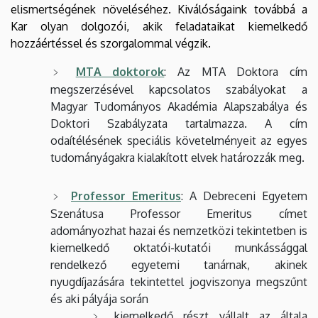
elismertségének növeléséhez. Kiválóságaink továbbá a
Kar olyan dolgozói, akik feladataikat kiemelkedő
hozzáértéssel és szorgalommal végzik.
MTA doktorok
: Az MTA Doktora cím
megszerzésével kapcsolatos szabályokat a
Magyar Tudományos Akadémia Alapszabálya és
Doktori Szabályzata tartalmazza. A cím
odaítélésének speciális követelményeit az egyes
tudományágakra kialakított elvek határozzák meg.
Professor Emeritus
: A Debreceni Egyetem
Szenátusa Professor Emeritus címet
adományozhat hazai és nemzetközi tekintetben is
kiemelkedő oktatói-kutatói munkássággal
rendelkező egyetemi tanárnak, akinek
nyugdíjazására tekintettel jogviszonya megszűnt
és aki pályája során
kiemelkedő részt vállalt az általa