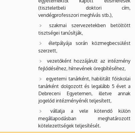
egyetemektől kapott elismerések
(tiszteletbeli doktori cím,
vendégprofesszori meghívás stb.),
szakmai szervezetekben betöltött
tisztségei tanúsítják,
életpályája során közmegbecsülést
szerzett,
vezetőként hozzájárult az intézmény
fejlődéséhez, hírnevének öregbítéséhez,
egyetemi tanárként, habilitált főiskolai
tanárként dolgozott és legalább 5 évet a
Debreceni Egyetemen, illetve annak
jogelőd intézményénél teljesített,
vállalja a vele kötendő külön
megállapodásban meghatározott
kötelezettségek teljesítését.