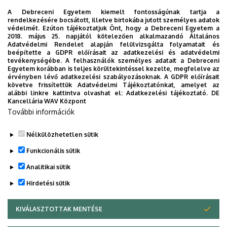
A cím használata határozatlan időre illeti meg a jogosultat.
A Debreceni Egyetem kiemelt fontosságúnak tartja a
rendelkezésére bocsátott, illetve birtokába jutott személyes adatok
védelmét. Ezúton tájékoztatjuk Önt, hogy a Debreceni Egyetem a
Honoris causa
: Az egyetem az arra érdemes
2018. május 25. napjától kötelezően alkalmazandó Általános
bel- és külföldi személyeket tiszteletbeli doktorrá
Adatvédelmi Rendelet alapján felülvizsgálta folyamatait és
beépítette a GDPR előírásait az adatkezelési és adatvédelmi
(doctor honoris causa) avathatja. A kitüntető
tevékenységébe. A felhasználók személyes adatait a Debreceni
címet nemzetközi elismertségű tudományos
Egyetem korábban is teljes körültekintéssel kezelte, megfelelve az
érvényben lévő adatkezelési szabályozásoknak. A GDPR előírásait
munkássággal és az egyetem érdekében kifejtett
követve frissítettük Adatvédelmi Tájékoztatónkat, amelyet az
tevékenységgel lehet kiérdemelni.
alábbi linkre kattintva olvashat el:
Adatkezelési tájékoztató.
DE
Kancellária WAV Központ
További információk
Kari kitüntetettek
Nélkülözhetetlen sütik
Legutóbbi frissítés:
2022. 08. 02. 13:28
Funkcionális sütik
Analitikai sütik
Hirdetési sütik
KIVÁLASZTOTTAK MENTÉSE
WITHDRAW CONSENT