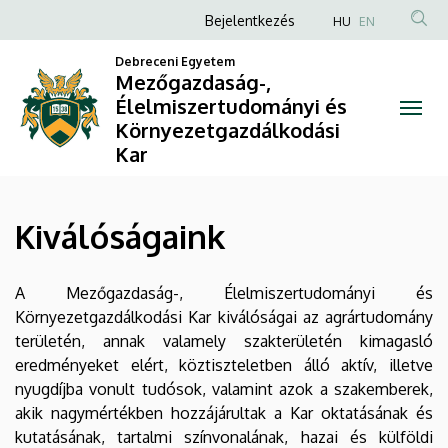
Kiválóságaink
Ugrás
Anonim
Bejelentkezés
HU
EN
a
Felhasználói
|
tartalomra
Debreceni Egyetem
fiók
Mezőgazdaság-,
Mezőgazdaság-,
Élelmiszertudományi és
menüje
Környezetgazdálkodási
Élelmiszertudományi
Kar
és
Környezetgazdálkodási
Kiválóságaink
Kar
A Mezőgazdaság-, Élelmiszertudományi és
Környezetgazdálkodási Kar kiválóságai az agrártudomány
területén, annak valamely szakterületén kimagasló
eredményeket elért, köztiszteletben álló aktív, illetve
nyugdíjba vonult tudósok, valamint azok a szakemberek,
akik nagymértékben hozzájárultak a Kar oktatásának és
kutatásának, tartalmi színvonalának, hazai és külföldi