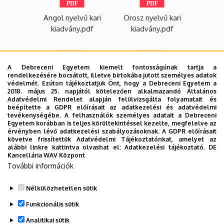
Angol nyelvű kari
Orosz nyelvű kari
kiadvány.pdf
kiadvány.pdf
A Debreceni Egyetem kiemelt fontosságúnak tartja a
rendelkezésére bocsátott, illetve birtokába jutott személyes adatok
védelmét. Ezúton tájékoztatjuk Önt, hogy a Debreceni Egyetem a
Short-term
Short-term
2018. május 25. napjától kötelezően alkalmazandó Általános
Adatvédelmi Rendelet alapján felülvizsgálta folyamatait és
intensive course in
intensive course on
beépítette a GDPR előírásait az adatkezelési és adatvédelmi
Environmental
Sustainable Land
tevékenységébe. A felhasználók személyes adatait a Debreceni
Management.pdf
Use.pdf
Egyetem korábban is teljes körültekintéssel kezelte, megfelelve az
érvényben lévő adatkezelési szabályozásoknak. A GDPR előírásait
követve frissítettük Adatvédelmi Tájékoztatónkat, amelyet az
alábbi linkre kattintva olvashat el:
Adatkezelési tájékoztató.
DE
Kancellária WAV Központ
Short-term
További információk
intensive course on
Waterfowl
Nélkülözhetetlen sütik
Breeding.pdf
Funkcionális sütik
Analitikai sütik