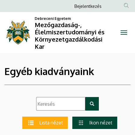
|
Ugrás
Anonim
Bejelentkezés
a
Felhasználói
Mezőgazdaság-,
tartalomra
Debreceni Egyetem
fiók
Mezőgazdaság-,
Élelmiszertudományi
Élelmiszertudományi és
menüje
Környezetgazdálkodási
és
Kar
Környezetgazdálkodási
Kar
Egyéb kiadványaink
Lista nézet
Ikon nézet