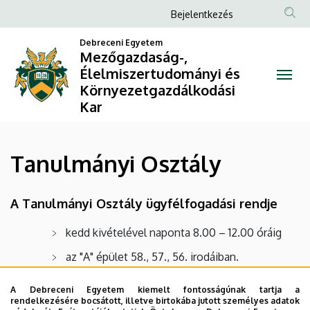
Tanulmányi
Ugrás
Anonim
Bejelentkezés
a
Felhasználói
Osztály
tartalomra
Debreceni Egyetem
fiók
Mezőgazdaság-,
|
Élelmiszertudományi és
menüje
Környezetgazdálkodási
Mezőgazdaság-,
Kar
Élelmiszertudományi
és
Tanulmányi Osztály
Környezetgazdálkodási
A Tanulmányi Osztály ügyfélfogadási rendje
Kar
kedd kivételével naponta 8.00 – 12.00 óráig
az "A" épület 58., 57., 56. irodáiban.
Központi email cím:
mekto@agr.unideb.hu
A Debreceni Egyetem kiemelt fontosságúnak tartja a
rendelkezésére bocsátott, illetve birtokába jutott személyes adatok