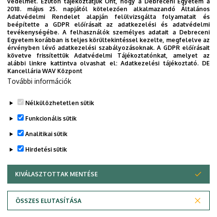
védelmét. Ezúton tájékoztatjuk Önt, hogy a Debreceni Egyetem a
Munkatársaink
2018. május 25. napjától kötelezően alkalmazandó Általános
Adatvédelmi Rendelet alapján felülvizsgálta folyamatait és
beépítette a GDPR előírásait az adatkezelési és adatvédelmi
Gátiné Laskai Andrea
,
ügyvivő-szakértő
tevékenységébe. A felhasználók személyes adatait a Debreceni
Egyetem korábban is teljes körültekintéssel kezelte, megfelelve az
Guthyné Kerekes Gizella
, ügyintéző
érvényben lévő adatkezelési szabályozásoknak. A GDPR előírásait
követve frissítettük Adatvédelmi Tájékoztatónkat, amelyet az
Papp Mariett
, külföldi hallgatói ügyintézésért
alábbi linkre kattintva olvashat el:
Adatkezelési tájékoztató.
DE
Kancellária WAV Központ
felelős
További információk
Pintyéné Bátori Mónika
, ügyintéző
Nélkülözhetetlen sütik
Legutóbbi frissítés:
2025. 02. 18. 12:02
Funkcionális sütik
Analitikai sütik
Hirdetési sütik
KIVÁLASZTOTTAK MENTÉSE
WITHDRAW CONSENT
Adatvédelem
Adatvédelem
ÖSSZES ELUTASÍTÁSA
Technikai információk