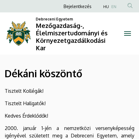
Dékáni
Ugrás
Anonim
Bejelentkezés
HU
EN
a
Felhasználói
köszöntő
tartalomra
Debreceni Egyetem
fiók
Mezőgazdaság-,
|
Élelmiszertudományi és
menüje
Környezetgazdálkodási
Mezőgazdaság-,
Kar
Élelmiszertudományi
és
Dékáni köszöntő
Környezetgazdálkodási
Tisztelt Kollégák!
Kar
Tisztelt Hallgatók!
Kedves Érdeklődők!
2000. január 1-jén a nemzetközi versenyképesség
igényével született meg a Debreceni Egyetem, amely