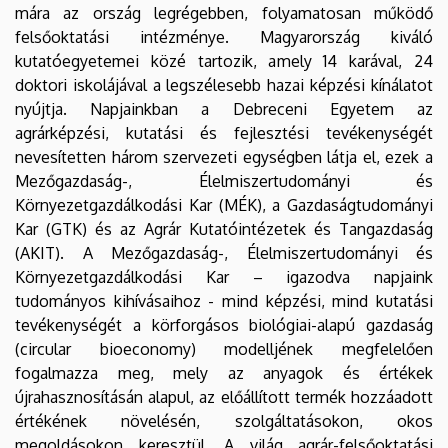
mára az ország legrégebben, folyamatosan működő
felsőoktatási intézménye. Magyarország kiváló
kutatóegyetemei közé tartozik, amely 14 karával, 24
doktori iskolájával a legszélesebb hazai képzési kínálatot
nyújtja. Napjainkban a Debreceni Egyetem az
agrárképzési, kutatási és fejlesztési tevékenységét
nevesítetten három szervezeti egységben látja el, ezek a
Mezőgazdaság-, Élelmiszertudományi és
Környezetgazdálkodási Kar (MÉK), a Gazdaságtudományi
Kar (GTK) és az Agrár Kutatóintézetek és Tangazdaság
(AKIT). A Mezőgazdaság-, Élelmiszertudományi és
Környezetgazdálkodási Kar – igazodva napjaink
tudományos kihívásaihoz - mind képzési, mind kutatási
tevékenységét a körforgásos biológiai-alapú gazdaság
(circular bioeconomy) modelljének megfelelően
fogalmazza meg, mely az anyagok és értékek
újrahasznosításán alapul, az előállított termék hozzáadott
értékének növelésén, szolgáltatásokon, okos
megoldásokon keresztül. A világ agrár-felsőoktatási