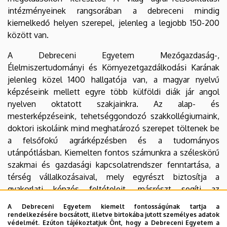
intézményeinek rangsorában a debreceni mindig
kiemelkedő helyen szerepel, jelenleg a legjobb 150-200
között van.
A Debreceni Egyetem Mezőgazdaság-,
Élelmiszertudományi és Környezetgazdálkodási Karának
jelenleg közel 1400 hallgatója van, a magyar nyelvű
képzéseink mellett egyre több külföldi diák jár angol
nyelven oktatott szakjainkra. Az alap- és
mesterképzéseink, tehetséggondozó szakkollégiumaink,
doktori iskoláink mind meghatározó szerepet töltenek be
a felsőfokú agrárképzésben és a tudományos
utánpótlásban. Kiemelten fontos számunkra a széleskörű
szakmai és gazdasági kapcsolatrendszer fenntartása, a
térség vállalkozásaival, mely egyrészt biztosítja a
gyakorlati képzés feltételeit, másrészt segíti az
Egyetemen keletkezett tudományos eredmények
A Debreceni Egyetem kiemelt fontosságúnak tartja a
hasznosulását. Elődeink jó példáját követve igyekszünk
rendelkezésére bocsátott, illetve birtokába jutott személyes adatok
védelmét. Ezúton tájékoztatjuk Önt, hogy a Debreceni Egyetem a
korszerű ismereteket, gyakorlatorientált tudást nyújtani a