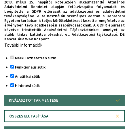
2018. május 25. napjától kötelezően alkalmazandó Általános
hallgatók részére, hogy a gyakorlatba kikerülve, a
Adatvédelmi Rendelet alapján felülvizsgálta folyamatait és
beépítette a GDPR előírásait az adatkezelési és adatvédelmi
megkezdett úton haladva öregbítsék intézményünk és a
tevékenységébe. A felhasználók személyes adatait a Debreceni
magyar mezőgazdaság jó hírnevét.
Egyetem korábban is teljes körültekintéssel kezelte, megfelelve az
érvényben lévő adatkezelési szabályozásoknak. A GDPR előírásait
követve frissítettük Adatvédelmi Tájékoztatónkat, amelyet az
Dr. Stündl László s.k.
alábbi linkre kattintva olvashat el:
Adatkezelési tájékoztató.
DE
Kancellária WAV Központ
egyetemi tanár
További információk
dékán
Nélkülözhetetlen sütik
Legutóbbi frissítés:
2023. 10. 16. 14:39
Funkcionális sütik
Analitikai sütik
Hirdetési sütik
KIVÁLASZTOTTAK MENTÉSE
WITHDRAW CONSENT
Adatvédelem
Adatvédelem
ÖSSZES ELUTASÍTÁSA
Technikai információk