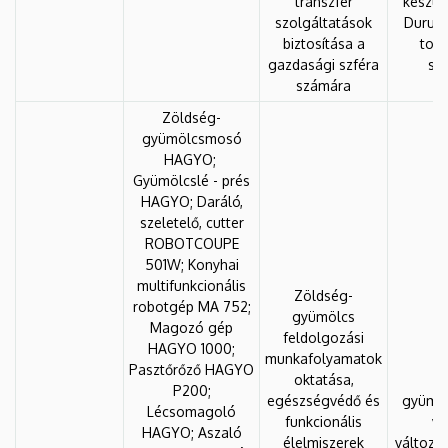
transzfer
készül
szolgáltatások
Durum 
biztosítása a
tojá
gazdasági szféra
sz
számára
Zöldség-
gyümölcsmosó
HAGYO;
Gyümölcslé - prés
HAGYO; Daráló,
szeletelő, cutter
ROBOTCOUPE
501W; Konyhai
multifunkcionális
Zöldség-
robotgép MA 752;
gyümölcs
Magozó gép
feldolgozási
HAGYO 1000;
munkafolyamatok
Pasztőrőző HAGYO
oktatása,
Zö
P200;
egészségvédő és
gyümöl
Lécsomagoló
funkcionális
va
HAGYO; Aszaló
élelmiszerek
változat