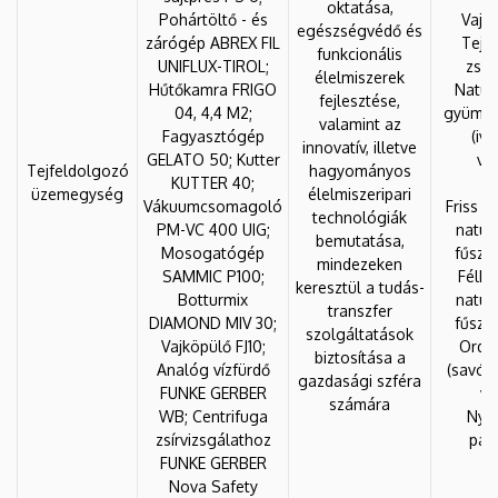
oktatása,
Pohártöltő - és
Vaj é
egészségvédő és
zárógép ABREX FIL
Tejf
funkcionális
UNIFLUX-TIROL;
zsír
élelmiszerek
Hűtőkamra FRIGO
Natúr
fejlesztése,
04, 4,4 M2;
gyümöl
valamint az
Fagyasztógép
(iv
innovatív, illetve
GELATO 50; Kutter
vál
Tejfeldolgozó
hagyományos
KUTTER 40;
üzemegység
élelmiszeripari
Vákuumcsomagoló
Friss s
technológiák
PM-VC 400 UIG;
natúr
bemutatása,
Mosogatógép
fűszer
mindezeken
SAMMIC P100;
Félke
keresztül a tudás-
Botturmix
natúr
transzfer
DIAMOND MIV 30;
fűszer
szolgáltatások
Vajköpülő FJ10;
Orda
biztosítása a
Analóg vízfürdő
(savók
gazdasági szféra
FUNKE GERBER
va
számára
WB; Centrifuga
Nyer
zsírvizsgálathoz
par
FUNKE GERBER
v
Nova Safety