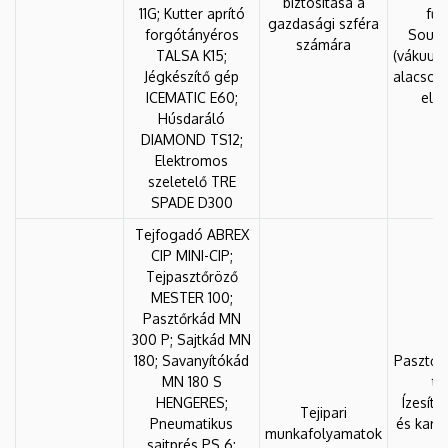
biztosítása a
11G; Kutter aprító
fűs
gazdasági szféra
forgótányéros
Sous-
számára
TALSA K15;
(vákuu
Jégkészítő gép
alacson
ICEMATIC E60;
elő
Húsdaráló
DIAMOND TS12;
Elektromos
szeletelő TRE
SPADE D300
Tejfogadó ABREX
CIP MINI-CIP;
Tejpasztőröző
MESTER 100;
Pasztőrkád MN
300 P; Sajtkád MN
180; Savanyítókád
Pasztőr
MN 180 S
te
HENGERES;
Ízesíte
Tejipari
Pneumatikus
és karam
munkafolyamatok
sajtprés PS 6;