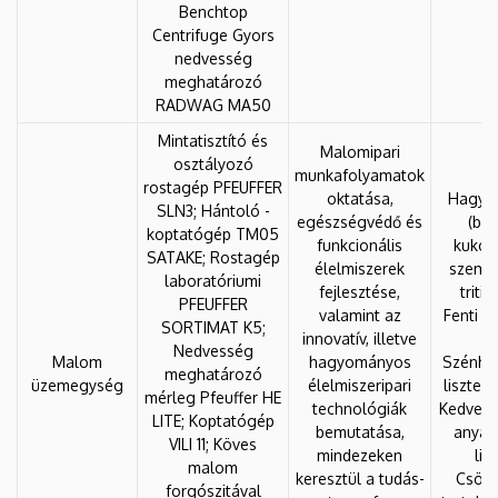
Benchtop
Centrifuge Gyors
nedvesség
meghatározó
RADWAG MA50
Mintatisztító és
Malomipari
osztályozó
munkafolyamatok
rostagép PFEUFFER
oktatása,
Hagyom
SLN3; Hántoló -
egészségvédő és
(búz
koptatógép TM05
funkcionális
kukori
SATAKE; Rostagép
élelmiszerek
szemes
laboratóriumi
fejlesztése,
triti
PFEUFFER
valamint az
Fenti m
SORTIMAT K5;
innovatív, illetve
é
Nedvesség
Malom
hagyományos
Szénhid
meghatározó
üzemegység
élelmiszeripari
lisztek,
mérleg Pfeuffer HE
technológiák
Kedvező
LITE; Koptatógép
bemutatása,
anyag
VILI 11; Köves
mindezeken
lis
malom
keresztül a tudás-
Csökk
forgószitával