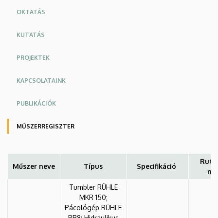
OKTATÁS
KUTATÁS
PROJEKTEK
KAPCSOLATAINK
PUBLIKÁCIÓK
MŰSZERREGISZTER
Ruti
Műszer neve
Típus
Specifikáció
mé
Tumbler RÜHLE
MKR 150;
Pácológép RÜHLE
PR8; Hidraulikus