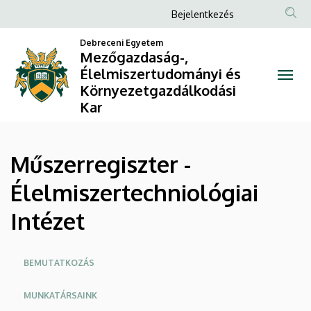
Műszerregiszter
Ugrás
Anonim
Bejelentkezés
a
Felhasználói
-
tartalomra
Debreceni Egyetem
fiók
Mezőgazdaság-,
Élelmiszertechniológiai
Élelmiszertudományi és
menüje
Környezetgazdálkodási
Intézet
Kar
|
Mezőgazdaság-,
Műszerregiszter -
Élelmiszertudományi
Élelmiszertechniológiai
és
Intézet
Környezetgazdálkodási
Oldalmenü
Kar
BEMUTATKOZÁS
MUNKATÁRSAINK