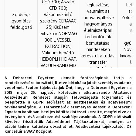
CFD 700; Aszaló
fejlesztése,
Lekvá
CFD 700;
valamint az
szó
Zöldség-
Vákuumszárító
innovatív, illetve
Zöldsé
gyümölcs
szekrény CERAVAC
hagyományos
asz
feldolgozó
25; Kisüzemi
élelmiszeripari
sz
extraktor NORMAG
technológiák
Zö
300 L VESSEL
bemutatása,
gyümö
EXTRACTION;
mindezeken
Növén
Vákuum bepárló
keresztül a tudás-
kivonat
HEIDOPLH HEI-VAP,
transzfer
lio
VACUUBRAND MD
szolgáltatások
4C; Liofilizáló
biztosítása a
A Debreceni Egyetem kiemelt fontosságúnak tartja a
CERALIO 10;
gazdasági szféra
rendelkezésére bocsátott, illetve birtokába jutott személyes adatok
Szuperkritikus
számára
védelmét. Ezúton tájékoztatjuk Önt, hogy a Debreceni Egyetem a
folyadék extraktor
2018. május 25. napjától kötelezően alkalmazandó Általános
CERA SZFE XTR;
Adatvédelmi Rendelet alapján felülvizsgálta folyamatait és
beépítette a GDPR előírásait az adatkezelési és adatvédelmi
Rotációs
tevékenységébe. A felhasználók személyes adatait a Debreceni
vákumbepárló
Egyetem korábban is teljes körültekintéssel kezelte, megfelelve az
készülék BESE HEI
érvényben lévő adatkezelési szabályozásoknak. A GDPR előírásait
követve frissítettük Adatvédelmi Tájékoztatónkat, amelyet az
VAP VALVE; Ipari
alábbi linkre kattintva olvashat el:
Adatkezelési tájékoztató.
DE
ládamosó
Kancellária WAV Központ
HOONVED HD60