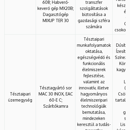
608; Habverő-
transzfer
készít
keverő gép MX20B;
szolgáltatások
éde
Dagasztógép
biztosítása a
Cu
MIXUP TER 30
gazdasági szféra
Cs
számára
csokolá
Tésztaipari
munkafolyamatok
Dúsítot
oktatása,
Ízesíte
egészségvédő és
Színeze
funkcionális
Köret
élelmiszerek
kagyló,
fejlesztése,
valamint az
Lev
Tésztagyártó sor
innovatív, illetve
(c
Tésztaipari
MAC 30 INOX, EAC
hagyományos
Csökke
üzemegység
60-E C;
élelmiszeripari
tartalm
Szárítókamra
technológiák
Cs
bemutatása,
glu
mindezeken
sz
keresztül a tudás-
Lisz