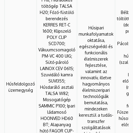
töltőgép TALSA
H20; Főző-füstölő
Bélbe
berendezés
töltött
KERRES RET-C
(debr
Húsipari
1600; Klipszelő
pré
munkafolyamatok
POLY CLIP
fe
oktatása,
SCD700;
Pácolt-f
egészségvédő és
Vákuumcsomagoló
f
funkcionális
PM-VC 400 UIG;
húsk
élelmiszerek
Sütő-pároló
(szalo
fejlesztése,
LAINOX CEV 061S;
so
valamint az
Szuvidáló kamra
Bé
innovatív, illetve
SUVI355;
előké
Húsfeldolgozó
hagyományos
Húsdaráló asztali
(ny
üzemegység
élelmiszeripari
TALSA W82;
gri
technológiák
Mosogatógép
k
bemutatása,
SAMMIC P100; Ipari
fűs
mindezeken
ládamosó
Fűszerez
keresztül a tudás-
HOONVED HD60
húsok (
transzfer
BT; Alapanyag
elősüt
szolgáltatások
hűtő FAGOR CUP-
k