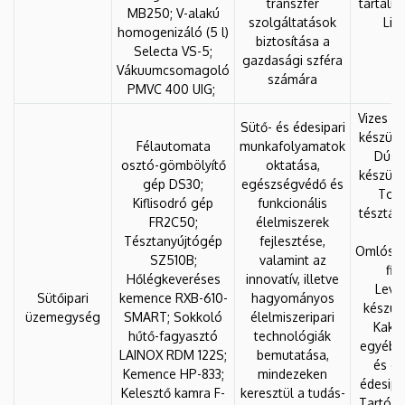
transzfer
tartalm
MB250; V-alakú
szolgáltatások
Lis
homogenizáló (5 l)
biztosítása a
a
Selecta VS-5;
gazdasági szféra
Vákuumcsomagoló
számára
PMVC 400 UIG;
Vizes és
Sütő- és édesipari
készült
Félautomata
munkafolyamatok
Dúsít
osztó-gömbölyítő
oktatása,
készült
gép DS30;
egészségvédő és
Tojá
Kiflisodró gép
funkcionális
tésztáb
FR2C50;
élelmiszerek
Tésztanyújtógép
fejlesztése,
Omlós té
SZ510B;
valamint az
fin
Hőlégkeveréses
innovatív, illetve
Leve
Sütőipari
kemence RXB-610-
hagyományos
készül
üzemegység
SMART; Sokkoló
élelmiszeripari
Kakaó
hűtő-fagyasztó
technológiák
egyéb 
LAINOX RDM 122S;
bemutatása,
és ez
Kemence HP-833;
mindezeken
édesipa
Kelesztő kamra F-
keresztül a tudás-
Tartós é