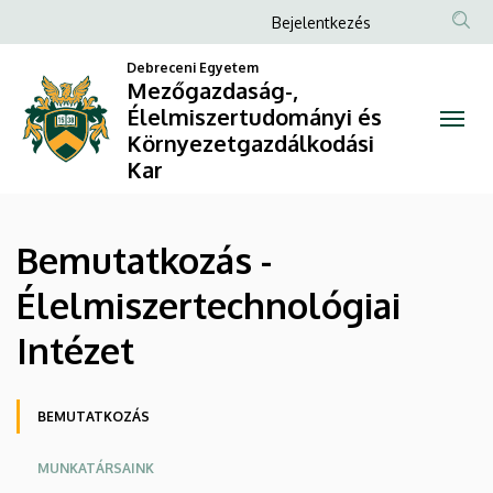
Bemutatkozás
Ugrás
Anonim
Bejelentkezés
a
Felhasználói
-
tartalomra
Debreceni Egyetem
fiók
Mezőgazdaság-,
Élelmiszertechnológiai
Élelmiszertudományi és
menüje
Környezetgazdálkodási
Intézet
Kar
|
Mezőgazdaság-,
Bemutatkozás -
Élelmiszertudományi
Élelmiszertechnológiai
és
Intézet
Környezetgazdálkodási
Oldalmenü
Kar
BEMUTATKOZÁS
MUNKATÁRSAINK