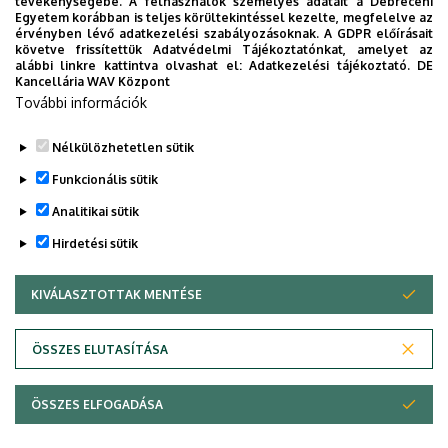
tevékenységébe. A felhasználók személyes adatait a Debreceni
túlmenően itt egészségvédő és funkcionális élelmiszerek
Egyetem korábban is teljes körültekintéssel kezelte, megfelelve az
érvényben lévő adatkezelési szabályozásoknak. A GDPR előírásait
fejlesztése, valamint az innovatív, illetve hagyományos
követve frissítettük Adatvédelmi Tájékoztatónkat, amelyet az
élelmiszeripari technológiák bemutatása, mindezeken
alábbi linkre kattintva olvashat el:
Adatkezelési tájékoztató.
DE
Kancellária WAV Központ
keresztül a tudás-transzfer szolgáltatások biztosítása. Az
További információk
üzemegységek kapacitása félüzemi méretű: kb. 150-200
kg /500 liter nyersanyag/ nap feldolgozása.
Nélkülözhetetlen sütik
Legutóbbi frissítés:
2025. 01. 14. 10:26
Funkcionális sütik
Analitikai sütik
Hirdetési sütik
KIVÁLASZTOTTAK MENTÉSE
WITHDRAW CONSENT
Adatvédelem
Adatvédelem
ÖSSZES ELUTASÍTÁSA
Technikai információk
ÖSSZES ELFOGADÁSA
Copyright © 2026 Unideb