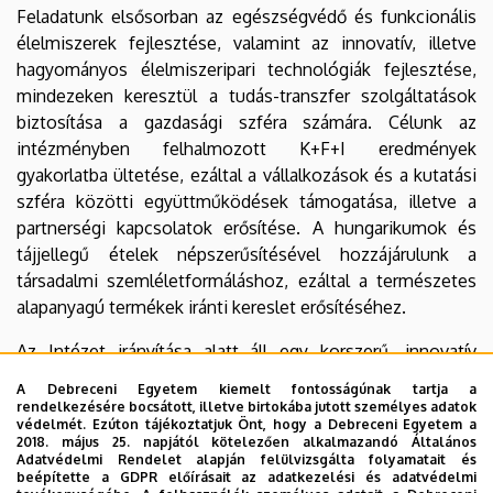
Feladatunk elsősorban az egészségvédő és funkcionális
élelmiszerek fejlesztése, valamint az innovatív, illetve
hagyományos élelmiszeripari technológiák fejlesztése,
mindezeken keresztül a tudás-transzfer szolgáltatások
biztosítása a gazdasági szféra számára. Célunk az
intézményben felhalmozott K+F+I eredmények
gyakorlatba ültetése, ezáltal a vállalkozások és a kutatási
szféra közötti együttműködések támogatása, illetve a
partnerségi kapcsolatok erősítése. A hungarikumok és
tájjellegű ételek népszerűsítésével hozzájárulunk a
társadalmi szemléletformáláshoz, ezáltal a természetes
alapanyagú termékek iránti kereslet erősítéséhez.
Az Intézet irányítása alatt áll egy korszerű, innovatív
gyakorlati képző- és kutatóhely. A közel 600 m2-es
A Debreceni Egyetem kiemelt fontosságúnak tartja a
épületben hat egység található: húsfeldolgozó,
rendelkezésére bocsátott, illetve birtokába jutott személyes adatok
védelmét. Ezúton tájékoztatjuk Önt, hogy a Debreceni Egyetem a
tejfeldolgozó és minőség-ellenőrző tejlabor, malom,
2018. május 25. napjától kötelezően alkalmazandó Általános
sütő- és édesipari, száraztészta, valamint zöldség- és
Adatvédelmi Rendelet alapján felülvizsgálta folyamatait és
beépítette a GDPR előírásait az adatkezelési és adatvédelmi
gyümölcsfeldolgozó egység. Az oktatási feladatokon