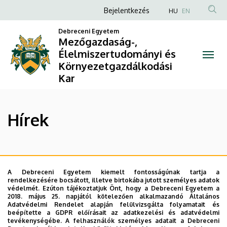
Hírek
Ugrás
Anonim
Bejelentkezés
HU
EN
a
Felhasználói
|
tartalomra
Debreceni Egyetem
fiók
Mezőgazdaság-,
Mezőgazdaság-,
Élelmiszertudományi és
menüje
Környezetgazdálkodási
Élelmiszertudományi
Kar
és
Környezetgazdálkodási
Hírek
Kar
Oldalszámozás
…
«
‹
23
24
A Debreceni Egyetem kiemelt fontosságúnak tartja a
Első
Előző
Oldal
Oldal
rendelkezésére bocsátott, illetve birtokába jutott személyes adatok
oldal
oldal
védelmét. Ezúton tájékoztatjuk Önt, hogy a Debreceni Egyetem a
25
26
27
28
29
2018. május 25. napjától kötelezően alkalmazandó Általános
Oldal
Oldal
Oldal
Oldal
Oldal
Adatvédelmi Rendelet alapján felülvizsgálta folyamatait és
beépítette a GDPR előírásait az adatkezelési és adatvédelmi
tevékenységébe. A felhasználók személyes adatait a Debreceni
30
31