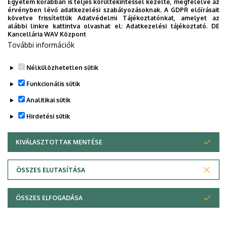
Egyetem korábban is teljes körültekintéssel kezelte, megfelelve az
Oldal
Jelenlegi
érvényben lévő adatkezelési szabályozásoknak. A GDPR előírásait
oldal
követve frissítettük Adatvédelmi Tájékoztatónkat, amelyet az
alábbi linkre kattintva olvashat el:
Adatkezelési tájékoztató.
DE
Kancellária WAV Központ
További információk
Nélkülözhetetlen sütik
Funkcionális sütik
Analitikai sütik
Hirdetési sütik
KIVÁLASZTOTTAK MENTÉSE
WITHDRAW CONSENT
Adatvédelem
Adatvédelem
ÖSSZES ELUTASÍTÁSA
Technikai információk
ÖSSZES ELFOGADÁSA
Copyright © 2026 Unideb