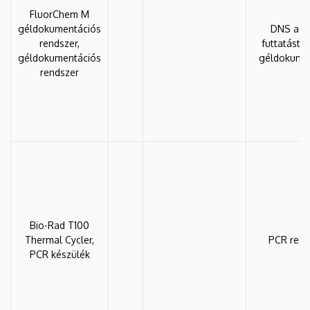
FluorChem M
géldokumentációs
DNS aga
rendszer,
futtatást 
géldokumentációs
géldokume
rendszer
Bio-Rad T100
Thermal Cycler,
PCR reak
PCR készülék