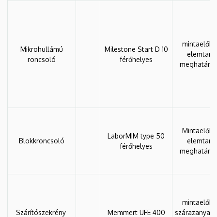
mintaelőké
Mikrohullámú
Milestone Start D 10
elemtart
roncsoló
férőhelyes
meghatáro
Mintaelőké
LaborMIM type 50
Blokkroncsoló
elemtart
férőhelyes
meghatáro
mintaelőké
Szárítószekrény
Memmert UFE 400
szárazanyag