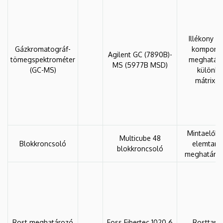
Illékony s
Gázkromatográf-
kompone
Agilent GC (7890B)-
tömegspektrométer
meghatár
MS (5977B MSD)
(GC-MS)
különb
mátrixok
Mintaelőké
Multicube 48
Blokkroncsoló
elemtart
blokkroncsoló
meghatáro
Rost meghatározó
Foss Fibertec 1020 6
Rosttart