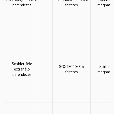
berendezés
feltétes
meghatár
Soxhlet-féle
SOXTEC 1043 6
Zsírtart
extraháló
feltétes
meghatár
berendezés