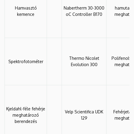
Hamvasztó
Nabertherm 30-3000
hamutart
kemence
oC Controller B170
meghatár
Thermo Nicolet
Polifenolta
Spektrofotométer
Evolution 300
meghatár
Kjeldahl-féle fehérje
Velp Scientifica UDK
Fehérjetar
meghatározó
129
meghatár
berendezés