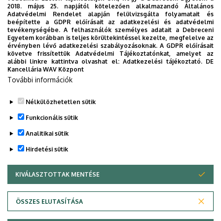
mélyég: 12 mm
hullámho
2018. május 25. napjától kötelezően alkalmazandó Általános
Chlorophyll Meter
(távtartóval állítható
áthaladó fén
Adatvédelmi Rendelet alapján felülvizsgálta folyamatait és
(mérés 650 nm és
beépítette a GDPR előírásait az adatkezelési és adatvédelmi
0-6mm-ig)
ami szo
940 nm
tevékenységébe. A felhasználók személyes adatait a Debreceni
Fényforrás: 2 LED
összefüggé
Egyetem korábban is teljes körültekintéssel kezelte, megfelelve az
besugárzási elv
Detektor 1 SPD
levélben lévő
érvényben lévő adatkezelési szabályozásoknak. A GDPR előírásait
alapján),
követve frissítettük Adatvédelmi Tájékoztatónkat, amelyet az
(szilícium fotodióda)
klorofill tar
alábbi linkre kattintva olvashat el:
Adatkezelési tájékoztató.
DE
Kijelző: 4 számjegyű,
Kancellária WAV Központ
trendgrafikonra
További információk
képes
Nélkülözhetetlen sütik
Legutóbbi frissítés:
2025. 10. 09. 14:39
Funkcionális sütik
Analitikai sütik
Hirdetési sütik
KIVÁLASZTOTTAK MENTÉSE
WITHDRAW CONSENT
Adatvédelem
Adatvédelem
ÖSSZES ELUTASÍTÁSA
Technikai információk