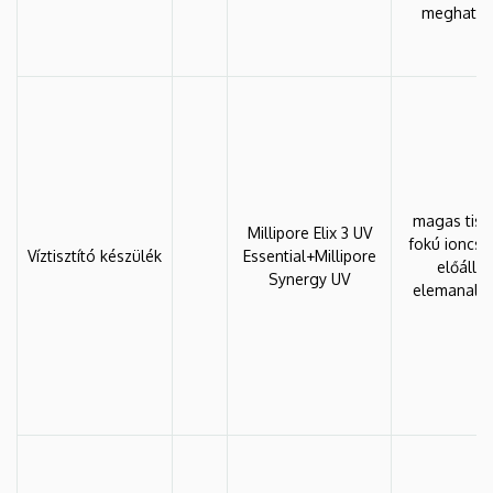
meghatár
magas tisz
Millipore Elix 3 UV
fokú ioncser
Víztisztító készülék
Essential+Millipore
előállít
Synergy UV
elemanalit