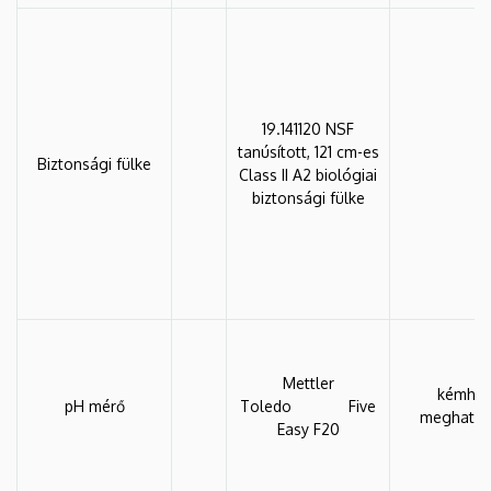
19.141120 NSF
tanúsított, 121 cm-es
Biztonsági fülke
Class II A2 biológiai
biztonsági fülke
Mettler
kémhat
pH mérő
Toledo Five
meghatár
Easy F20