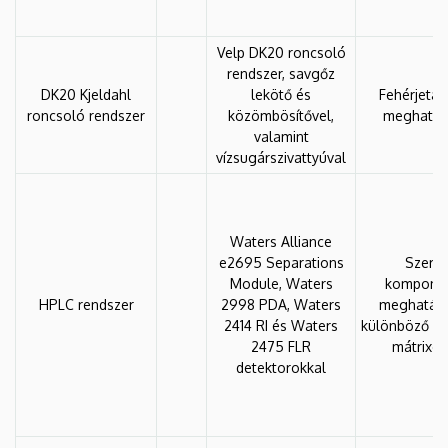
Velp DK20 roncsoló
rendszer, savgőz
DK20 Kjeldahl
lekötő és
Fehérjetar
roncsoló rendszer
közömbösítővel,
meghatár
valamint
vízsugárszivattyúval
Waters Alliance
e2695 Separations
Szerv
Module, Waters
kompone
HPLC rendszer
2998 PDA, Waters
meghatár
2414 RI és Waters
különböző él
2475 FLR
mátrixok
detektorokkal