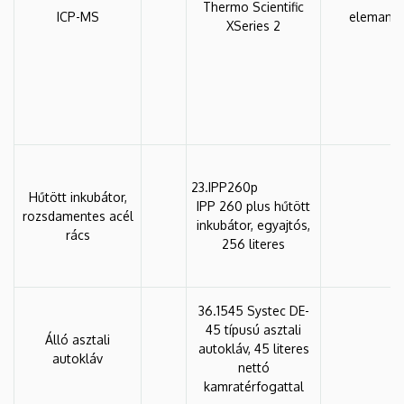
Thermo Scientific
ICP-MS
elemanali
XSeries 2
23.IPP260p
Hűtött inkubátor,
IPP 260 plus hűtött
rozsdamentes acél
inkubátor, egyajtós,
rács
256 literes
36.1545 Systec DE-
45 típusú asztali
Álló asztali
autokláv, 45 literes
autokláv
nettó
kamratérfogattal