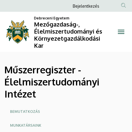
Műszerregiszter
Ugrás
Anonim
Bejelentkezés
a
Felhasználói
-
tartalomra
Debreceni Egyetem
fiók
Mezőgazdaság-,
Élelmiszertudományi
Élelmiszertudományi és
menüje
Környezetgazdálkodási
Intézet
Kar
|
Mezőgazdaság-,
Műszerregiszter -
Élelmiszertudományi
Élelmiszertudományi
és
Intézet
Környezetgazdálkodási
Oldalmenü
Kar
BEMUTATKOZÁS
MUNKATÁRSAINK