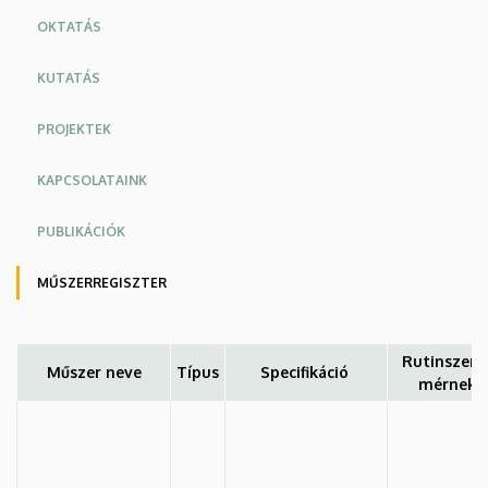
OKTATÁS
KUTATÁS
PROJEKTEK
KAPCSOLATAINK
PUBLIKÁCIÓK
MŰSZERREGISZTER
Rutinszerű
Műszer neve
Típus
Specifikáció
mérnek v