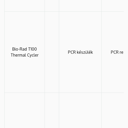
Bio-Rad T100
PCR készülék
PCR reak
Thermal Cycler