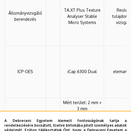
TA.XT Plus Texture
Reológi
Állományvizsgáló
Analyser Stable
tulajdons
berendezés
Micro Systems
vizsgál
ICP-OES
iCap 6300 Dual
elemanali
Mért terület: 2 mm ×
3 mm
Maximális mérési
A Debreceni Egyetem kiemelt fontosságúnak tartja a
vastagság: 1,2mm
A SPAD 5
Konica Minolta
rendelkezésére bocsátott, illetve birtokába jutott személyes adatok
Maximális mérési
növény leve
SPAD-502Plus
védelmét. Ezúton tájékoztatjuk Önt, hogy a Debreceni Egyetem a