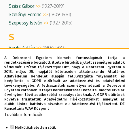
Szász Gábor
>>
(1927-2019)
Szelényi Ferenc
>>
(1909-1991)
Szepessy István
>>
(1927-2015)
S
Siroki Zoltán
>>
(1906-1987)
A Debreceni Egyetem kiemelt fontosságúnak tartja a
T
rendelkezésére bocsátott, illetve birtokába jutott személyes adatok
védelmét. Ezúton tájékoztatjuk Önt, hogy a Debreceni Egyetem a
2018. május 25. napjától kötelezően alkalmazandó Általános
Tormay Béla
>>
(1839-1906)
Adatvédelmi Rendelet alapján felülvizsgálta folyamatait és
beépítette a GDPR előírásait az adatkezelési és adatvédelmi
U
tevékenységébe. A felhasználók személyes adatait a Debreceni
Egyetem korábban is teljes körültekintéssel kezelte, megfelelve az
érvényben lévő adatkezelési szabályozásoknak. A GDPR előírásait
Ubrizsy Gábor
>>
(1919-1973)
követve frissítettük Adatvédelmi Tájékoztatónkat, amelyet az
alábbi linkre kattintva olvashat el:
Adatkezelési tájékoztató.
DE
V
Kancellária WAV Központ
További információk
Vinczeffy Imre
>>
(1923-2014)
Nélkülözhetetlen sütik