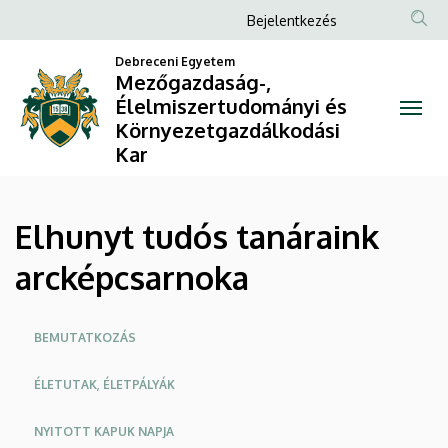
Elhunyt
Ugrás
Anonim
Bejelentkezés
a
Felhasználói
tudós
tartalomra
Debreceni Egyetem
fiók
Mezőgazdaság-,
tanáraink
Élelmiszertudományi és
menüje
Környezetgazdálkodási
arcképcsarnoka
Kar
|
Mezőgazdaság-,
Elhunyt tudós tanáraink
Élelmiszertudományi
arcképcsarnoka
és
Oldalmenü
Környezetgazdálkodási
BEMUTATKOZÁS
Kar
ÉLETUTAK, ÉLETPÁLYÁK
NYITOTT KAPUK NAPJA