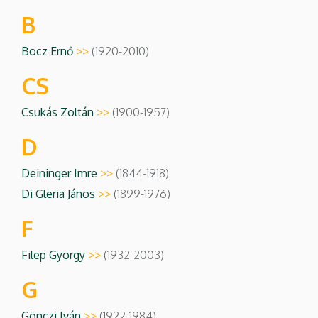
B
Bocz Ernő
>>
(1920-2010)
CS
Csukás Zoltán
>>
(1900-1957)
D
Deininger Imre
>>
(1844-1918)
Di Gleria János
>>
(1899-1976)
F
Filep György
>>
(1932-2003)
G
Gönczi Iván
>>
(1922-1984)