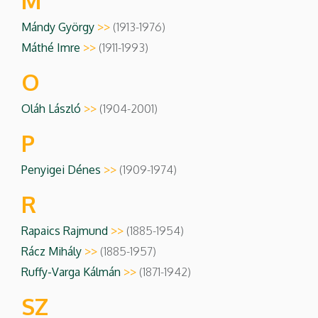
M
Mándy György
>>
(1913-1976)
Máthé Imre
>>
(1911-1993)
O
Oláh László
>>
(1904-2001)
P
Penyigei Dénes
>>
(1909-1974)
R
Rapaics Rajmund
>>
(1885-1954)
Rácz Mihály
>>
(1885-1957)
Ruffy-Varga Kálmán
>>
(1871-1942)
SZ