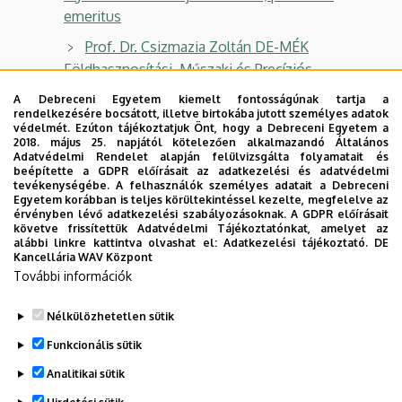
emeritus
Prof. Dr. Csizmazia Zoltán DE-MÉK
Földhasznosítási, Műszaki és Precíziós
Technológiai Intézet, professor emeritus
A Debreceni Egyetem kiemelt fontosságúnak tartja a
rendelkezésére bocsátott, illetve birtokába jutott személyes adatok
Prof. Dr. Nemessályi Zsolt, DE GTK
védelmét. Ezúton tájékoztatjuk Önt, hogy a Debreceni Egyetem a
Gazdálkodástudományi Intézet, professor
2018. május 25. napjától kötelezően alkalmazandó Általános
Adatvédelmi Rendelet alapján felülvizsgálta folyamatait és
emeritus
beépítette a GDPR előírásait az adatkezelési és adatvédelmi
tevékenységébe. A felhasználók személyes adatait a Debreceni
Prof. Dr. Szarukán István, DE MÉK
Egyetem korábban is teljes körültekintéssel kezelte, megfelelve az
érvényben lévő adatkezelési szabályozásoknak. A GDPR előírásait
Növényvédelmi Intézet, professor emeritus
követve frissítettük Adatvédelmi Tájékoztatónkat, amelyet az
alábbi linkre kattintva olvashat el:
Adatkezelési tájékoztató.
DE
Dr. Dezső János, DE MÉK Földhasznosítási,
Kancellária WAV Központ
Műszaki és Precíziós Technológiai Intézet,
További információk
nyugalmazott egyetemi docens
Nélkülözhetetlen sütik
Legutóbbi frissítés:
2023. 09. 21. 09:14
Funkcionális sütik
Analitikai sütik