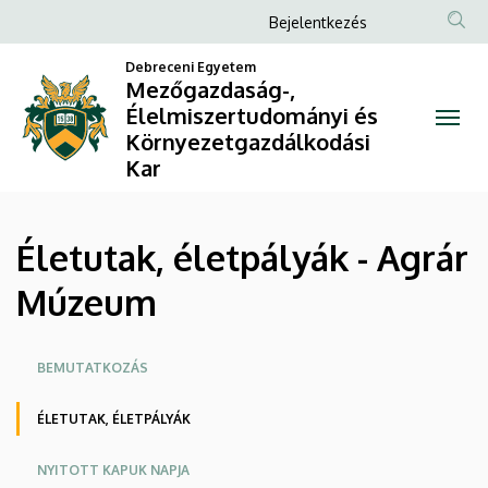
Életutak,
Ugrás
Anonim
Bejelentkezés
a
Felhasználói
életpályák
tartalomra
Debreceni Egyetem
fiók
Mezőgazdaság-,
-
Élelmiszertudományi és
menüje
Környezetgazdálkodási
Agrár
Kar
Múzeum
|
Életutak, életpályák - Agrár
Mezőgazdaság-,
Múzeum
Élelmiszertudományi
Oldalmenü
és
BEMUTATKOZÁS
Környezetgazdálkodási
ÉLETUTAK, ÉLETPÁLYÁK
Kar
NYITOTT KAPUK NAPJA