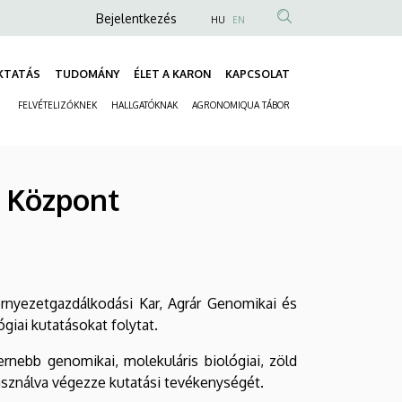
Anonim
Bejelentkezés
HU
EN
Felhasználói
fiók
KTATÁS
TUDOMÁNY
ÉLET A KARON
KAPCSOLAT
Fő
menüje
FELVÉTELIZŐKNEK
HALLGATÓKNAK
AGRONOMIQUA TÁBOR
navigáció
Másodlagos
navigáció
i Központ
nyezetgazdálkodási Kar, Agrár Genomikai és
iai kutatásokat folytat.
ernebb genomikai, molekuláris biológiai, zöld
asználva végezze kutatási tevékenységét.