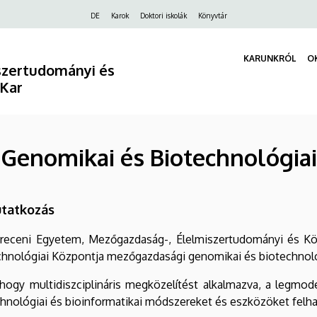
Felső
DE
Karok
Doktori iskolák
Könyvtár
navigáció
KARUNKRÓL
O
szertudományi és
 Kar
 Genomikai és Biotechnológia
tatkozás
receni Egyetem, Mezőgazdaság-, Élelmiszertudományi és Kör
hnológiai Központja mezőgazdasági genomikai és biotechnológ
 hogy multidiszciplináris megközelítést alkalmazva, a legmod
hnológiai és bioinformatikai módszereket és eszközöket felh