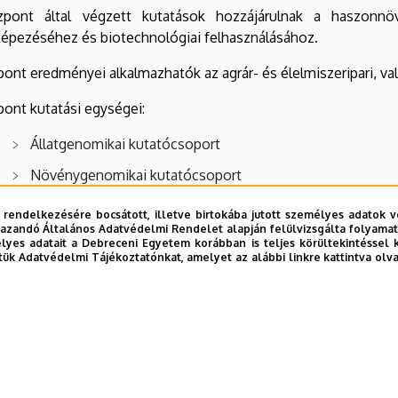
pont által végzett kutatások hozzájárulnak a haszonnö
képezéséhez és biotechnológiai felhasználásához.
ont eredményei alkalmazhatók az agrár- és élelmiszeripari, va
ont kutatási egységei:
Állatgenomikai kutatócsoport
Növénygenomikai kutatócsoport
Növénybiotechnológiai kutatócsoport
 rendelkezésére bocsátott, illetve birtokába jutott személyes adatok v
azandó Általános Adatvédelmi Rendelet alapján felülvizsgálta folyamata
yes adatait a Debreceni Egyetem korábban is teljes körültekintéssel 
bi frissítés:
2022. 08. 01. 19:31
tük Adatvédelmi Tájékoztatónkat, amelyet az alábbi linkre kattintva olv