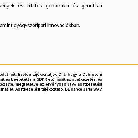
vények és állatok genomikai és genetikai
lamint gyógyszeripari innovációkban.
édelmét. Ezúton tájékoztatjuk Önt, hogy a Debreceni
it és beépítette a GDPR előírásait az adatkezelési és
kezelte, megfelelve az érvényben lévő adatkezelési
ashat el:
Adatkezelési tájékoztató.
DE Kancellária WAV