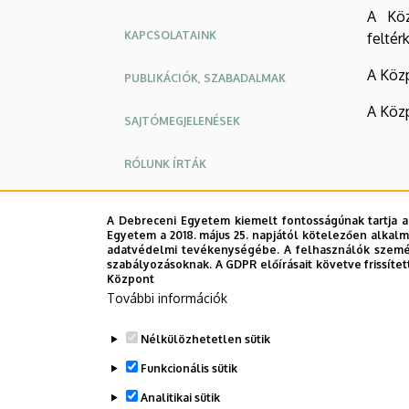
Környezetgazdálkodási
A Köz
KAPCSOLATAINK
feltér
Kar
A Közp
PUBLIKÁCIÓK, SZABADALMAK
A Közp
SAJTÓMEGJELENÉSEK
RÓLUNK ÍRTÁK
MŰSZERREGISZTER
A Debreceni Egyetem kiemelt fontosságúnak tartja a
Egyetem a 2018. május 25. napjától kötelezően alkalm
adatvédelmi tevékenységébe. A felhasználók személ
Legutób
szabályozásoknak. A GDPR előírásait követve frissítet
Központ
További információk
Nélkülözhetetlen sütik
Funkcionális sütik
Analitikai sütik