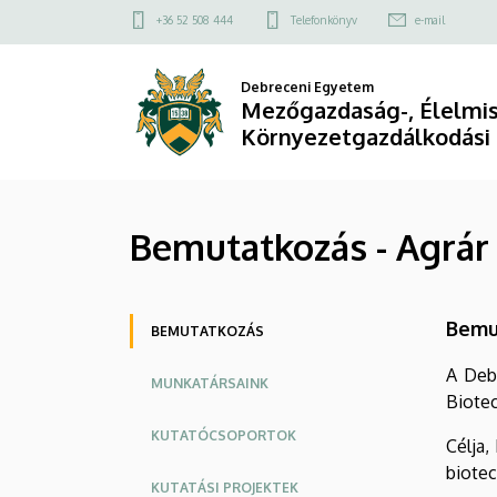
Bemutatkozás
Ugrás
Felső
+36 52 508 444
Telefonkönyv
e-mail
a
kapcsolat
-
tartalomra
menü
Debreceni Egyetem
Agrár
Mezőgazdaság-, Élelmi
Környezetgazdálkodási
Genomikai
és
Bemutatkozás - Agrár
Biotechnológiai
Központ
Oldalmenü
Bemu
|
BEMUTATKOZÁS
A Deb
Mezőgazdaság-,
MUNKATÁRSAINK
Biotec
Élelmiszertudományi
KUTATÓCSOPORTOK
Célja,
és
biotec
KUTATÁSI PROJEKTEK