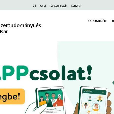
Felső
DE
Karok
Doktori iskolák
Könyvtár
navigáció
KARUNKRÓL
O
szertudományi és
 Kar