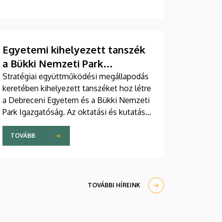
Egyetemi kihelyezett tanszék
a Bükki Nemzeti Park
Igazgatóságán
Stratégiai együttműködési megállapodás
keretében kihelyezett tanszéket hoz létre
a Debreceni Egyetem és a Bükki Nemzeti
Park Igazgatóság. Az oktatási és kutatási
partnerségről szóló dokumentumot
Fenyves Veronika, a Debreceni Egyetem
TOVÁBB
oktatási elnöke és Rónai Kálmánné, a
Bükki Nemzeti Park Igazgatóság vezetője
írta alá.
TOVÁBBI HÍREINK