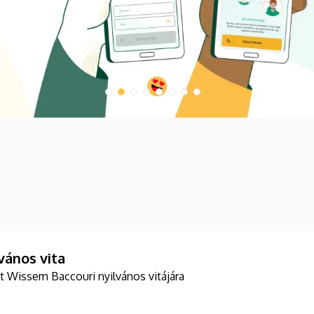
vános vita
t Wissem Baccouri nyilvános vitájára