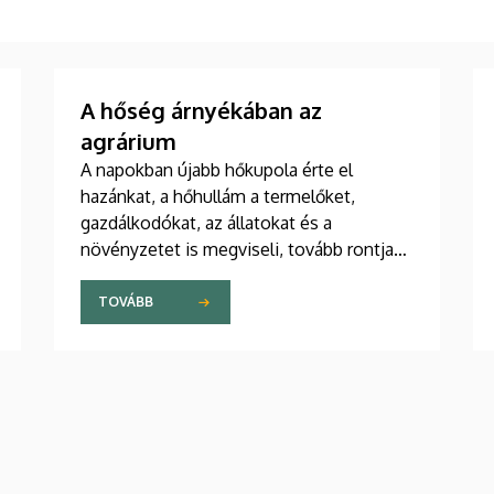
A hőség árnyékában az
agrárium
A napokban újabb hőkupola érte el
hazánkat, a hőhullám a termelőket,
gazdálkodókat, az állatokat és a
növényzetet is megviseli, tovább rontja
egyebek mellett a még talpon álló
kukorica és napraforgó helyzetét is. A
TOVÁBB
Debreceni Egyetem szakembereinek
mérései szerint a talajszárazság kritikus
szintet ért el, 200 centiméter
mélységben 200-250 milliméter
csapadék hiányzik.