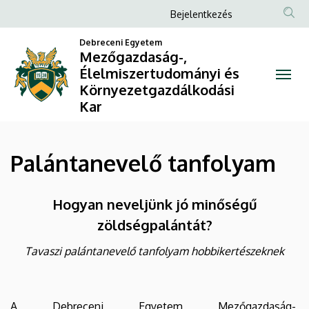
Palántanevelő
Ugrás
Anonim
Bejelentkezés
a
Felhasználói
tanfolyam
tartalomra
Debreceni Egyetem
fiók
Mezőgazdaság-,
|
Élelmiszertudományi és
menüje
Környezetgazdálkodási
Mezőgazdaság-,
Kar
Élelmiszertudományi
és
Palántanevelő tanfolyam
Környezetgazdálkodási
Hogyan neveljünk jó minőségű
Kar
zöldségpalántát?
Tavaszi palántanevelő tanfolyam hobbikertészeknek
A Debreceni Egyetem Mezőgazdaság-,