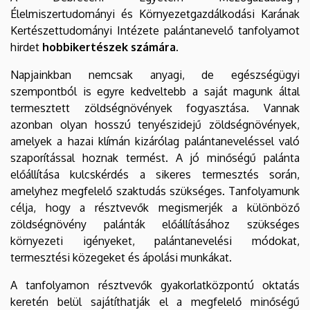
Élelmiszertudományi és Környezetgazdálkodási Karának
Kertészettudományi Intézete palántanevelő tanfolyamot
hirdet
hobbikertészek számára.
Napjainkban nemcsak anyagi, de egészségügyi
szempontból is egyre kedveltebb a saját magunk által
termesztett zöldségnövények fogyasztása. Vannak
azonban olyan hosszú tenyészidejű zöldségnövények,
amelyek a hazai klímán kizárólag palántaneveléssel való
szaporítással hoznak termést. A jó minőségű palánta
előállítása kulcskérdés a sikeres termesztés során,
amelyhez megfelelő szaktudás szükséges. Tanfolyamunk
célja, hogy a résztvevők megismerjék a különböző
zöldségnövény palánták előállításához szükséges
környezeti igényeket, palántanevelési módokat,
termesztési közegeket és ápolási munkákat.
A tanfolyamon résztvevők gyakorlatközpontú oktatás
keretén belül sajátíthatják el a megfelelő minőségű