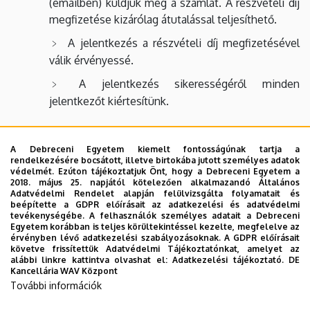
(emailben) küldjük meg a számlát. A részvételi díj
megfizetése kizárólag átutalással teljesíthető.
A jelentkezés a részvételi díj megfizetésével
válik érvényessé.
A jelentkezés sikerességéről minden
jelentkezőt kiértesítünk.
A programváltozás jogát fenntartjuk. További
A Debreceni Egyetem kiemelt fontosságúnak tartja a
információkért forduljon hozzánk
rendelkezésére bocsátott, illetve birtokába jutott személyes adatok
a
sinkalucia@agr.unideb.hu
e-mail címen, vagy a
védelmét. Ezúton tájékoztatjuk Önt, hogy a Debreceni Egyetem a
2018. május 25. napjától kötelezően alkalmazandó Általános
következő telefonszámon:
+36 52 508 444 /
Adatvédelmi Rendelet alapján felülvizsgálta folyamatait és
88146
mellék.
beépítette a GDPR előírásait az adatkezelési és adatvédelmi
tevékenységébe. A felhasználók személyes adatait a Debreceni
Egyetem korábban is teljes körültekintéssel kezelte, megfelelve az
érvényben lévő adatkezelési szabályozásoknak. A GDPR előírásait
követve frissítettük Adatvédelmi Tájékoztatónkat, amelyet az
alábbi linkre kattintva olvashat el:
Adatkezelési tájékoztató.
DE
REGISZTRÁCIÓ
Kancellária WAV Központ
További információk
(A regisztrációhoz kattintson a linkre ↑)