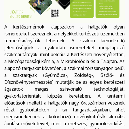
A kertészmérnöki alapszakon a hallgatók olyan
ismereteket szereznek, amelyekkel kertészeti üzemekben
termelésirányítók lehetnek. A szakon kiemelkedő
jelentőségűek a gyakorlati ismereteket megalapozó
szakmai tárgyak, mint például a Kertészeti növényélettan,
a Mezőgazdasági kémia, a Mikrobiológia és a Talajtan. Az
alapozó tárgyakat követően, a szakmai törzsanyagon belül
a szaktárgyak (Gyümölcs-, Zöldség-, Szőlő- és
Dísznövénytermesztés) mutatják be az egyes kertészeti
ágazatok magas színvonalú technológiáját,
gyakorlatorientált képzés keretében. A tantermi
előadások mellett a hallgatók nagy óraszámban vesznek
részt gyakorlatokon a kar tangazdaságaiban, ahol
megismerkednek a különböző növénykultúrák aktuális
ápolási műveleteivel, mint a metszés, gyümölcsritkítás,