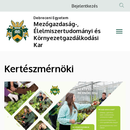
Kertészmérnöki
Ugrás
Anonim
Bejelentkezés
a
Felhasználói
|
tartalomra
Debreceni Egyetem
fiók
Mezőgazdaság-,
Mezőgazdaság-,
Élelmiszertudományi és
menüje
Környezetgazdálkodási
Élelmiszertudományi
Kar
és
Környezetgazdálkodási
Kertészmérnöki
Kar