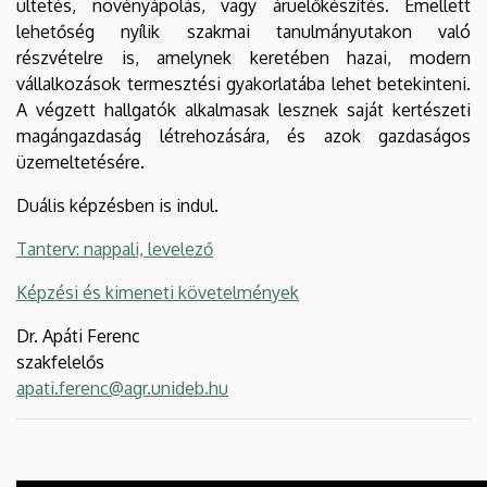
ültetés, növényápolás, vagy áruelőkészítés. Emellett
lehetőség nyílik szakmai tanulmányutakon való
részvételre is, amelynek keretében hazai, modern
vállalkozások termesztési gyakorlatába lehet betekinteni.
A végzett hallgatók alkalmasak lesznek saj
át kertészeti
magángazdaság létrehozására, és azok gazdaságos
üzemeltetésére.
Duális képzésben is indul.
Tanterv: nappali, levelező
Képzési és kimeneti követelmények
Dr. Apáti Ferenc
szakfelelős
apati.ferenc@agr.unideb.hu