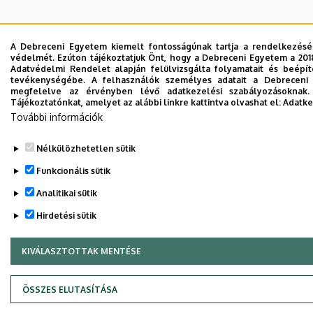
A Debreceni Egyetem kiemelt fontosságúnak tartja a rendelkezésére
védelmét. Ezúton tájékoztatjuk Önt, hogy a Debreceni Egyetem a 201
Adatvédelmi Rendelet alapján felülvizsgálta folyamatait és beépít
tevékenységébe. A felhasználók személyes adatait a Debreceni E
megfelelve az érvényben lévő adatkezelési szabályozásoknak. 
Tájékoztatónkat, amelyet az alábbi linkre kattintva olvashat el:
Adatke
További információk
Nélkülözhetetlen sütik
Funkcionális sütik
Analitikai sütik
Hirdetési sütik
KIVÁLASZTOTTAK MENTÉSE
WITHDRAW CONSENT
ÖSSZES ELUTASÍTÁSA