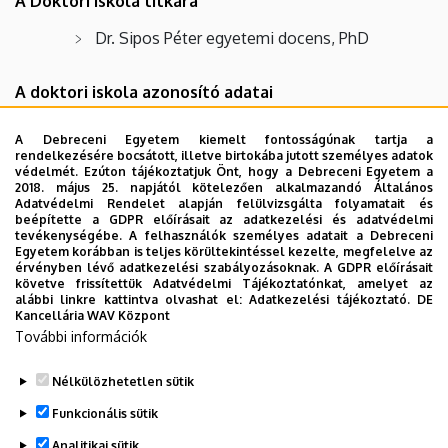
A Doktori Iskola titkára
Dr. Sipos Péter egyetemi docens, PhD
A doktori iskola azonosító adatai
Kódszám: D53
A Debreceni Egyetem kiemelt fontosságúnak tartja a
rendelkezésére bocsátott, illetve birtokába jutott személyes adatok
Intézmény: A DI a Debreceni Egyetem
védelmét. Ezúton tájékoztatjuk Önt, hogy a Debreceni Egyetem a
keretében működik
2018. május 25. napjától kötelezően alkalmazandó Általános
Adatvédelmi Rendelet alapján felülvizsgálta folyamatait és
beépítette a GDPR előírásait az adatkezelési és adatvédelmi
Tudományterületi besorolás:
tevékenységébe. A felhasználók személyes adatait a Debreceni
Agrártudományok (tudományága:
Egyetem korábban is teljes körültekintéssel kezelte, megfelelve az
érvényben lévő adatkezelési szabályozásoknak. A GDPR előírásait
Növénytermesztési és kertészeti tudományok)
követve frissítettük Adatvédelmi Tájékoztatónkat, amelyet az
alábbi linkre kattintva olvashat el:
Adatkezelési tájékoztató.
DE
A doktori iskola neve: Kerpely Kálmán
Kancellária WAV Központ
Növénytermesztési és Kertészeti Tudományok
További információk
Doktori Iskola
Nélkülözhetetlen sütik
Legutóbbi frissítés:
2022. 08. 03. 10:56
Funkcionális sütik
Analitikai sütik