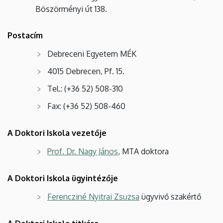
és
Böszörményi út 138.
Környezetgazdálkodási
Postacím
Kar
Debreceni Egyetem MÉK
4015 Debrecen, Pf. 15.
Tel.: (+36 52) 508-310
Fax: (+36 52) 508-460
A Doktori Iskola vezetője
Prof. Dr. Nagy János
, MTA doktora
A Doktori Iskola ügyintézője
Ferencziné Nyitrai Zsuzsa
ügyvivő szakértő