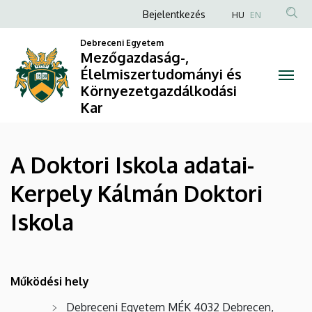
A
Ugrás
Anonim
Bejelentkezés
HU
EN
a
Felhasználói
Doktori
tartalomra
Debreceni Egyetem
fiók
Mezőgazdaság-,
Iskola
Élelmiszertudományi és
menüje
Környezetgazdálkodási
adatai-
Kar
Kerpely
Kálmán
A Doktori Iskola adatai-
Doktori
Kerpely Kálmán Doktori
Iskola
Iskola
|
Mezőgazdaság-,
Működési hely
Élelmiszertudományi
Debreceni Egyetem MÉK 4032 Debrecen,