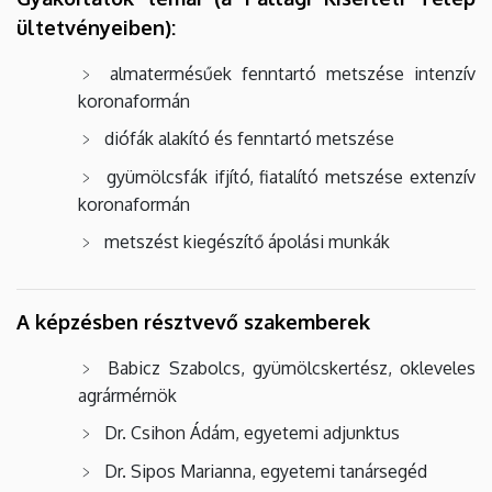
ültetvényeiben):
almatermésűek fenntartó metszése intenzív
koronaformán
diófák alakító és fenntartó metszése
gyümölcsfák ifjító, fiatalító metszése extenzív
koronaformán
metszést kiegészítő ápolási munkák
A képzésben résztvevő szakemberek
Babicz Szabolcs, gyümölcskertész, okleveles
agrármérnök
Dr. Csihon Ádám, egyetemi adjunktus
Dr. Sipos Marianna, egyetemi tanársegéd