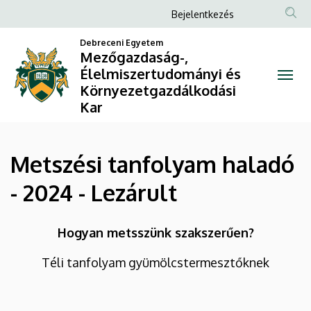
Metszési
Ugrás
Anonim
Bejelentkezés
a
Felhasználói
tanfolyam
tartalomra
Debreceni Egyetem
fiók
Mezőgazdaság-,
haladó
Élelmiszertudományi és
menüje
Környezetgazdálkodási
-
Kar
2024
-
Metszési tanfolyam haladó
Lezárult
- 2024 - Lezárult
|
Hogyan metsszünk szakszerűen?
Mezőgazdaság-,
Téli tanfolyam gyümölcstermesztőknek
Élelmiszertudományi
és