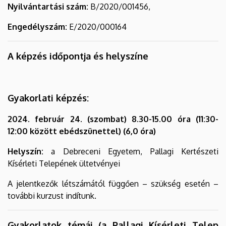
Nyilvántartási szám:
B/2020/001456,
Engedélyszám:
E/2020/000164
A képzés időpontja és helyszíne
Gyakorlati képzés:
2024. február 24. (szombat) 8.30-15.00 óra (11:30-
12:00 között ebédszünettel) (6,0 óra)
Helyszín:
a Debreceni Egyetem, Pallagi Kertészeti
Kísérleti Telepének ültetvényei
A jelentkezők létszámától függően – szükség esetén –
további kurzust indítunk.
Gyakorlatok témái (a Pallagi Kísérleti Telep