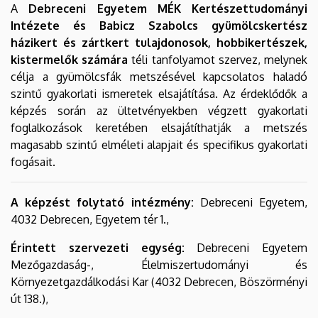
A
Debreceni Egyetem MÉK Kertészettudományi
Környezetgazdálkodási
Intézete és Babicz Szabolcs gyümölcskertész
Kar
házikert és zártkert tulajdonosok, hobbikertészek,
kistermelők számára
téli tanfolyamot szervez, melynek
célja a gyümölcsfák metszésével kapcsolatos haladó
szintű gyakorlati ismeretek elsajátítása. Az érdeklődők a
képzés során az ültetvényekben végzett gyakorlati
foglalkozások keretében elsajátíthatják a metszés
magasabb szintű elméleti alapjait és specifikus gyakorlati
fogásait.
A képzést folytató intézmény:
Debreceni Egyetem,
4032 Debrecen, Egyetem tér 1.,
Érintett szervezeti egység:
Debreceni Egyetem
Mezőgazdaság-, Élelmiszertudományi és
Környezetgazdálkodási Kar (4032 Debrecen, Böszörményi
út 138.),