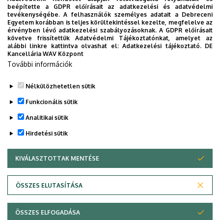
varga.timea@agr.unideb.hu
e-mail címen, vagy a
beépítette a GDPR előírásait az adatkezelési és adatvédelmi
következő telefonszámon: +36 52 508 444 /
tevékenységébe. A felhasználók személyes adatait a Debreceni
88146 mellék.
Egyetem korábban is teljes körültekintéssel kezelte, megfelelve az
érvényben lévő adatkezelési szabályozásoknak. A GDPR előírásait
követve frissítettük Adatvédelmi Tájékoztatónkat, amelyet az
alábbi linkre kattintva olvashat el:
Adatkezelési tájékoztató.
DE
REGISZTRÁCIÓ
Kancellária WAV Központ
További információk
(A regisztrációhoz kattintson a linkre ↑)
Nélkülözhetetlen sütik
Legutóbbi frissítés:
2024. 02. 20. 09:37
Funkcionális sütik
Analitikai sütik
Hirdetési sütik
KIVÁLASZTOTTAK MENTÉSE
WITHDRAW CONSENT
Adatvédelem
Adatvédelem
ÖSSZES ELUTASÍTÁSA
Technikai információk
ÖSSZES ELFOGADÁSA