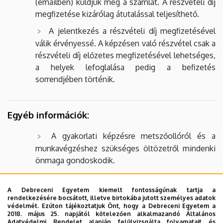
(emailben) küldjük meg a számlát. A részvételi díj
megfizetése kizárólag átutalással teljesíthető.
A jelentkezés a részvételi díj megfizetésével
válik érvényessé. A képzésen való részvétel csak a
részvételi díj előzetes megfizetésével lehetséges,
a helyek lefoglalása pedig a befizetés
sorrendjében történik.
Egyéb információk:
A gyakorlati képzésre metszőollóról és a
munkavégzéshez szükséges öltözetről mindenki
önmaga gondoskodik.
A képzés időpontja az időjárás függvényében változhat. A
A Debreceni Egyetem kiemelt fontosságúnak tartja a
programváltozás jogát fenntartjuk. További
rendelkezésére bocsátott, illetve birtokába jutott személyes adatok
védelmét. Ezúton tájékoztatjuk Önt, hogy a Debreceni Egyetem a
információkért forduljon hozzánk a
2018. május 25. napjától kötelezően alkalmazandó Általános
Adatvédelmi Rendelet alapján felülvizsgálta folyamatait és