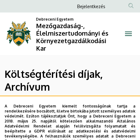
Költségtérítési
Ugrás
Anonim
Bejelentkezés
a
Felhasználói
díjak,
tartalomra
Debreceni Egyetem
fiók
Mezőgazdaság-,
Archívum
Élelmiszertudományi és
menüje
Környezetgazdálkodási
|
Kar
Mezőgazdaság-,
Élelmiszertudományi
Költségtérítési díjak,
és
Archívum
Környezetgazdálkodási
A 2015/16. tanévre vonatkozó költségtérítési
Kar
A Debreceni Egyetem kiemelt fontosságúnak tartja a
rendelkezésére bocsátott, illetve birtokába jutott személyes adatok
díjak
védelmét. Ezúton tájékoztatjuk Önt, hogy a Debreceni Egyetem a
2018. május 25. napjától kötelezően alkalmazandó Általános
A 2014/15. tanévre vonatkozó költségtérítési
Adatvédelmi Rendelet alapján felülvizsgálta folyamatait és
díjak
beépítette a GDPR előírásait az adatkezelési és adatvédelmi
tevékenységébe. A felhasználók személyes adatait a Debreceni