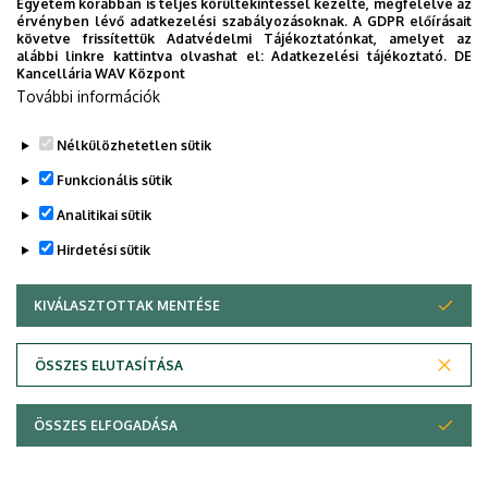
Egyetem korábban is teljes körültekintéssel kezelte, megfelelve az
érvényben lévő adatkezelési szabályozásoknak. A GDPR előírásait
Legutóbbi frissítés:
2022. 08. 01. 19:31
követve frissítettük Adatvédelmi Tájékoztatónkat, amelyet az
alábbi linkre kattintva olvashat el:
Adatkezelési tájékoztató.
DE
Kancellária WAV Központ
További információk
Nélkülözhetetlen sütik
Funkcionális sütik
Analitikai sütik
Hirdetési sütik
KIVÁLASZTOTTAK MENTÉSE
WITHDRAW CONSENT
Adatvédelem
Adatvédelem
ÖSSZES ELUTASÍTÁSA
Technikai információk
ÖSSZES ELFOGADÁSA
Copyright © 2026 Unideb