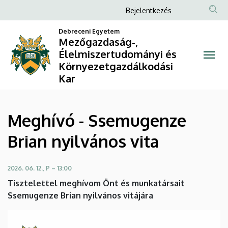
Meghívó
Ugrás
Anonim
Bejelentkezés
a
Felhasználói
-
tartalomra
Debreceni Egyetem
fiók
Mezőgazdaság-,
Ssemugenze
Élelmiszertudományi és
menüje
Környezetgazdálkodási
Brian
Kar
nyilvános
vita
Meghívó - Ssemugenze
|
Brian nyilvános vita
Mezőgazdaság-,
2026. 06. 12., P – 13:00
Élelmiszertudományi
Tisztelettel meghívom Önt és munkatársait
és
Ssemugenze Brian nyilvános vitájára
Környezetgazdálkodási