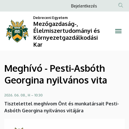
Meghívó
Ugrás
Anonim
Bejelentkezés
a
Felhasználói
-
tartalomra
Debreceni Egyetem
fiók
Mezőgazdaság-,
Pesti-
Élelmiszertudományi és
menüje
Környezetgazdálkodási
Asbóth
Kar
Georgina
nyilvános
Meghívó - Pesti-Asbóth
vita
Georgina nyilvános vita
|
2026. 06. 08., H – 10:30
Mezőgazdaság-,
Tisztelettel meghívom Önt és munkatársait Pesti-
Élelmiszertudományi
Asbóth Georgina nyilvános vitájára
és