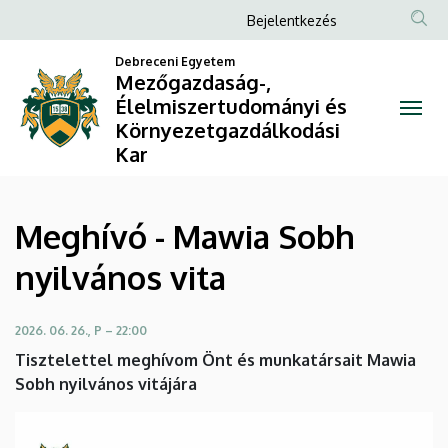
Meghívó
Ugrás
Anonim
Bejelentkezés
a
Felhasználói
-
tartalomra
Debreceni Egyetem
fiók
Mezőgazdaság-,
Mawia
Élelmiszertudományi és
menüje
Környezetgazdálkodási
Sobh
Kar
nyilvános
vita
Meghívó - Mawia Sobh
|
nyilvános vita
Mezőgazdaság-,
2026. 06. 26., P – 22:00
Élelmiszertudományi
Tisztelettel meghívom Önt és munkatársait Mawia
és
Sobh nyilvános vitájára
Környezetgazdálkodási