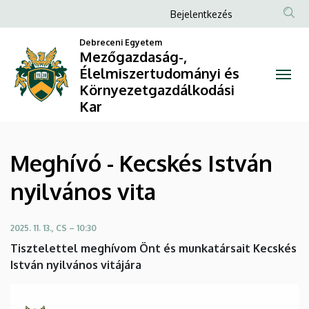
Meghívó
Ugrás
Anonim
Bejelentkezés
a
Felhasználói
-
tartalomra
Debreceni Egyetem
fiók
Mezőgazdaság-,
Kecskés
Élelmiszertudományi és
menüje
Környezetgazdálkodási
István
Kar
nyilvános
vita
Meghívó - Kecskés István
|
nyilvános vita
Mezőgazdaság-,
2025. 11. 13., CS – 10:30
Élelmiszertudományi
Tisztelettel meghívom Önt és munkatársait Kecskés
és
István nyilvános vitájára
Környezetgazdálkodási