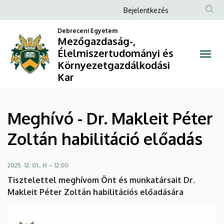
Meghívó
Ugrás
Anonim
Bejelentkezés
a
Felhasználói
-
tartalomra
Debreceni Egyetem
fiók
Mezőgazdaság-,
Dr.
Élelmiszertudományi és
menüje
Környezetgazdálkodási
Makleit
Kar
Péter
Zoltán
Meghívó - Dr. Makleit Péter
habilitáció
Zoltán habilitáció előadás
előadás
2025. 12. 01., H – 12:00
|
Tisztelettel meghívom Önt és munkatársait Dr.
Mezőgazdaság-,
Makleit Péter Zoltán habilitációs előadására
Élelmiszertudományi