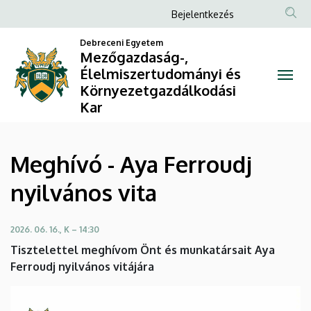
Meghívó
Ugrás
Anonim
Bejelentkezés
a
Felhasználói
-
tartalomra
Debreceni Egyetem
fiók
Mezőgazdaság-,
Aya
Élelmiszertudományi és
menüje
Környezetgazdálkodási
Ferroudj
Kar
nyilvános
vita
Meghívó - Aya Ferroudj
|
nyilvános vita
Mezőgazdaság-,
2026. 06. 16., K – 14:30
Élelmiszertudományi
Tisztelettel meghívom Önt és munkatársait Aya
és
Ferroudj nyilvános vitájára
Környezetgazdálkodási