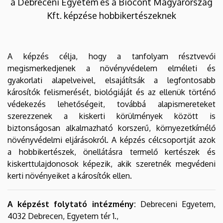
a Debreceni Egyetem és a Biocont Magyarország
Kft. képzése hobbikertészeknek
A képzés célja, hogy a tanfolyam résztvevői
megismerkedjenek a növényvédelem elméleti és
gyakorlati alapelveivel, elsajátítsák a legfontosabb
károsítók felismerését, biológiáját és az ellenük történő
védekezés lehetőségeit, továbbá alapismereteket
szerezzenek a kiskerti körülmények között is
biztonságosan alkalmazható korszerű, környezetkímélő
növényvédelmi eljárásokról. A képzés célcsoportját azok
a hobbikertészek, önellátásra termelő kertészek és
kiskerttulajdonosok képezik, akik szeretnék megvédeni
kerti növényeiket a károsítók ellen.
A képzést folytató intézmény:
Debreceni Egyetem,
4032 Debrecen, Egyetem tér 1.,