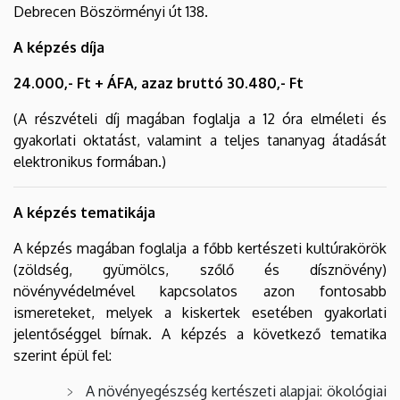
Debrecen Böszörményi út 138.
A képzés díja
24.000,- Ft + ÁFA, azaz bruttó 30.480,- Ft
(A részvételi díj magában foglalja a 12 óra elméleti és
gyakorlati oktatást, valamint a teljes tananyag átadását
elektronikus formában.)
A képzés tematikája
A képzés magában foglalja a főbb kertészeti kultúrakörök
(zöldség, gyümölcs, szőlő és dísznövény)
növényvédelmével kapcsolatos azon fontosabb
ismereteket, melyek a kiskertek esetében gyakorlati
jelentőséggel bírnak. A képzés a következő tematika
szerint épül fel:
A növényegészség kertészeti alapjai: ökológiai