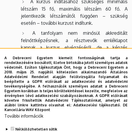
A kurzus indításához szükséges minimális
létszám 15 fő, maximális létszám 60 fő. A
jelentkezők létszámától függően – szükség
esetén – további kurzust indítunk.
A tanfolyam nem minősül akkreditált
felnőttképzésnek, a résztvevők emléklapot
kapnak a kurzus elvégzéséről, de a képzés
oklevelet, képesítést nem ad.
A Debreceni Egyetem kiemelt fontosságúnak tartja a
rendelkezésére bocsátott, illetve birtokába jutott személyes adatok
védelmét. Ezúton tájékoztatjuk Önt, hogy a Debreceni Egyetem a
A programváltozás jogát fenntartjuk. További
2018. május 25. napjától kötelezően alkalmazandó Általános
információkért forduljon hozzánk a
Adatvédelmi Rendelet alapján felülvizsgálta folyamatait és
beépítette a GDPR előírásait az adatkezelési és adatvédelmi
varga.timea@agr.unideb.hu
e-mail címen vagy a következő
tevékenységébe. A felhasználók személyes adatait a Debreceni
telefonszámon:
Egyetem korábban is teljes körültekintéssel kezelte, megfelelve az
+36 52 508 444
/ 88146 mellék.
érvényben lévő adatkezelési szabályozásoknak. A GDPR előírásait
követve frissítettük Adatvédelmi Tájékoztatónkat, amelyet az
alábbi linkre kattintva olvashat el:
Adatkezelési tájékoztató.
DE
REGISZTRÁCIÓ
Kancellária WAV Központ
További információk
(A regisztrációhoz kattintson a linkre ↑)
Nélkülözhetetlen sütik