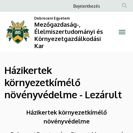
Házikertek
Ugrás
Anonim
Bejelentkezés
a
Felhasználói
környezetkímélő
tartalomra
Debreceni Egyetem
fiók
Mezőgazdaság-,
növényvédelme
Élelmiszertudományi és
menüje
Környezetgazdálkodási
-
Kar
Lezárult
|
Házikertek
Mezőgazdaság-,
környezetkímélő
Élelmiszertudományi
növényvédelme - Lezárult
és
Házikertek környezetkímélő
Környezetgazdálkodási
növényvédelme
Kar