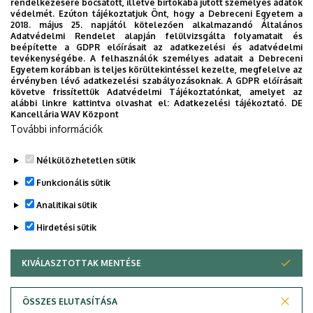
rendelkezésére bocsátott, illetve birtokába jutott személyes adatok
védelmét. Ezúton tájékoztatjuk Önt, hogy a Debreceni Egyetem a
2018. május 25. napjától kötelezően alkalmazandó Általános
Adatvédelmi Rendelet alapján felülvizsgálta folyamatait és
beépítette a GDPR előírásait az adatkezelési és adatvédelmi
Kiadványtár
tevékenységébe. A felhasználók személyes adatait a Debreceni
Egyetem korábban is teljes körültekintéssel kezelte, megfelelve az
érvényben lévő adatkezelési szabályozásoknak. A GDPR előírásait
követve frissítettük Adatvédelmi Tájékoztatónkat, amelyet az
alábbi linkre kattintva olvashat el:
Adatkezelési tájékoztató.
DE
Kancellária WAV Központ
További információk
Kari kiadványok
Nélkülözhetetlen sütik
Funkcionális sütik
Analitikai sütik
Hirdetési sütik
KIVÁLASZTOTTAK MENTÉSE
WITHDRAW CONSENT
Adatvédelem
Adatvédelem
ÖSSZES ELUTASÍTÁSA