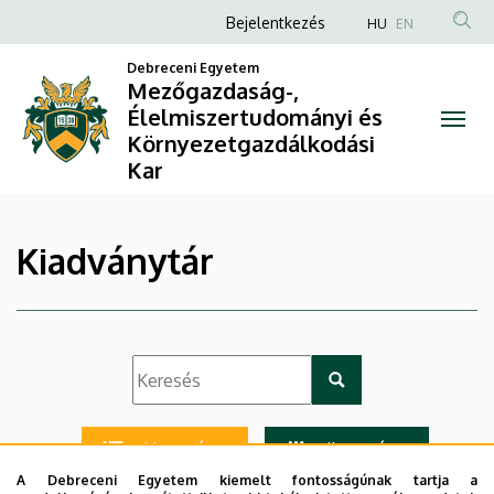
|
Ugrás
Anonim
Bejelentkezés
HU
EN
a
Felhasználói
Mezőgazdaság-,
tartalomra
Debreceni Egyetem
fiók
Mezőgazdaság-,
Élelmiszertudományi
Élelmiszertudományi és
menüje
Környezetgazdálkodási
és
Kar
Környezetgazdálkodási
Kar
Kiadványtár
Lista nézet
Ikon nézet
A Debreceni Egyetem kiemelt fontosságúnak tartja a