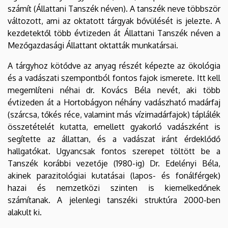
számít (Állattani Tanszék néven). A tanszék neve többször
változott, ami az oktatott tárgyak bővülését is jelezte. A
kezdetektől több évtizeden át Állattani Tanszék néven a
Mezőgazdasági Állattant oktatták munkatársai.
A tárgyhoz kötődve az anyag részét képezte az ökológia
és a vadászati szempontból fontos fajok ismerete. Itt kell
megemlíteni néhai dr. Kovács Béla nevét, aki több
évtizeden át a Hortobágyon néhány vadászható madárfaj
(szárcsa, tőkés réce, valamint más vízimadárfajok) táplálék
összetételét kutatta, emellett gyakorló vadászként is
segítette az állattan, és a vadászat iránt érdeklődő
hallgatókat. Ugyancsak fontos szerepet töltött be a
Tanszék korábbi vezetője (1980-ig) Dr. Edelényi Béla,
akinek parazitológiai kutatásai (lapos- és fonálférgek)
hazai és nemzetközi szinten is kiemelkedőnek
számítanak. A jelenlegi tanszéki struktúra 2000-ben
alakult ki.