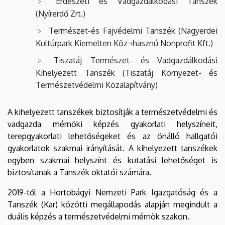
Erdészeti és Vadgazdálkodási Tanszék
(Nyírerdő Zrt.)
Természet-és Fajvédelmi Tanszék (Nagyerdei
Kultúrpark Kiemelten Köz¬hasznú Nonprofit Kft.)
Tiszatáj Természet- és Vadgazdálkodási
Kihelyezett Tanszék (Tiszatáj Környezet- és
Természetvédelmi Közalapítvány)
A kihelyezett tanszékek biztosítják a természetvédelmi és
vadgazda mérnöki képzés gyakorlati helyszíneit,
terepgyakorlati lehetőségeket és az önálló hallgatói
gyakorlatok szakmai irányítását. A kihelyezett tanszékek
egyben szakmai helyszínt és kutatási lehetőséget is
biztosítanak a Tanszék oktatói számára.
2019-től a Hortobágyi Nemzeti Park Igazgatóság és a
Tanszék (Kar) közötti megállapodás alapján megindult a
duális képzés a természetvédelmi mérnök szakon.