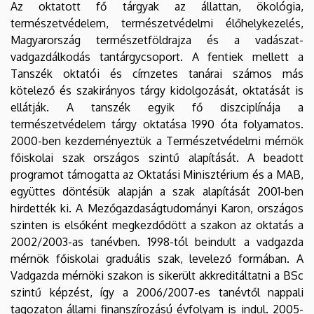
Az oktatott fő tárgyak az állattan, ökológia,
természetvédelem, természetvédelmi élőhelykezelés,
Magyarország természetföldrajza és a vadászat-
vadgazdálkodás tantárgycsoport. A fentiek mellett a
Tanszék oktatói és címzetes tanárai számos más
kötelező és szakirányos tárgy kidolgozását, oktatását is
ellátják. A tanszék egyik fő diszciplínája a
természetvédelem tárgy oktatása 1990 óta folyamatos.
2000-ben kezdeményeztük a Természetvédelmi mérnök
főiskolai szak országos szintű alapítását. A beadott
programot támogatta az Oktatási Minisztérium és a MAB,
együttes döntésük alapján a szak alapítását 2001-ben
hirdették ki. A Mezőgazdaságtudományi Karon, országos
szinten is elsőként megkezdődött a szakon az oktatás a
2002/2003-as tanévben. 1998-tól beindult a vadgazda
mérnök főiskolai graduális szak, levelező formában. A
Vadgazda mérnöki szakon is sikerült akkreditáltatni a BSc
szintű képzést, így a 2006/2007-es tanévtől nappali
tagozaton állami finanszírozású évfolyam is indul. 2005-