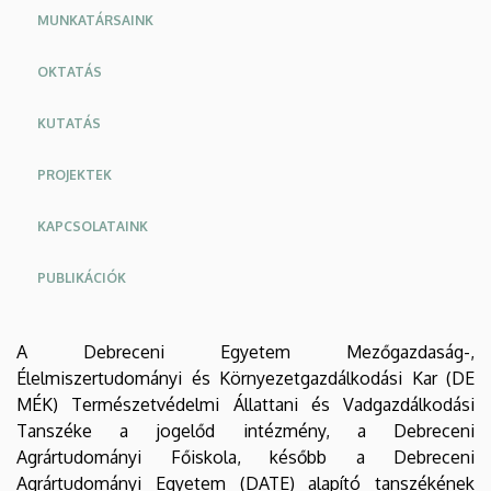
Környezetgazdálkodási
MUNKATÁRSAINK
Kar
OKTATÁS
KUTATÁS
PROJEKTEK
KAPCSOLATAINK
PUBLIKÁCIÓK
A Debreceni Egyetem Mezőgazdaság-,
Élelmiszertudományi és Környezetgazdálkodási Kar (DE
MÉK) Természetvédelmi Állattani és Vadgazdálkodási
Tanszéke a jogelőd intézmény, a Debreceni
Agrártudományi Főiskola, később a Debreceni
Agrártudományi Egyetem (DATE) alapító tanszékének