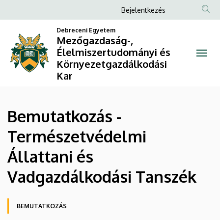
Bemutatkozás
Ugrás
Anonim
Bejelentkezés
a
Felhasználói
-
tartalomra
Debreceni Egyetem
fiók
Mezőgazdaság-,
Természetvédelmi
Élelmiszertudományi és
menüje
Környezetgazdálkodási
Állattani
Kar
és
Vadgazdálkodási
Bemutatkozás -
Tanszék
Természetvédelmi
|
Állattani és
Mezőgazdaság-,
Vadgazdálkodási Tanszék
Élelmiszertudományi
Oldalmenü
és
BEMUTATKOZÁS