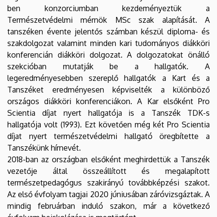
ben konzorciumban kezdeményeztük a
Természetvédelmi mérnök MSc szak alapítását. A
tanszéken évente jelentős számban készül diploma- és
szakdolgozat valamint minden kari tudományos diákköri
konferencián diákköri dolgozat. A dolgozatokat önálló
szekcióban mutatják be a hallgatók. A
legeredményesebben szereplő hallgatók a Kart és a
Tanszéket eredményesen képviselték a különböző
országos diákköri konferenciákon. A Kar elsőként Pro
Scientia díjat nyert hallgatója is a Tanszék TDK-s
hallgatója volt (1993). Ezt követően még két Pro Scientia
díjat nyert természetvédelmi hallgató öregbítette a
Tanszékünk hírnevét.
2018-ban az országban elsőként meghirdettük a Tanszék
vezetője által összeállított és megalapított
természetpedagógus szakirányú továbbképzési szakot.
Az első évfolyam tagjai 2020 júniusában záróvizsgáztak. A
mindig februárban induló szakon, már a következő