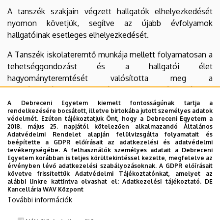
A tanszék szakjain végzett hallgatók elhelyezkedését
nyomon követjük, segítve az újabb évfolyamok
hallgatóinak esetleges elhelyezkedését.
A Tanszék iskolateremtő munkája mellett folyamatosan a
tehetséggondozást és a hallgatói élet
hagyományteremtését valósította meg a
Természetvédelmi tehetségnapok, Természetvédelmi
Szakhét és a Természetvédelmi, vadgazda Szakest
A Debreceni Egyetem kiemelt fontosságúnak tartja a
rendelkezésére bocsátott, illetve birtokába jutott személyes adatok
megteremtésével. A Természetvédelmi Szakhetet és a
védelmét. Ezúton tájékoztatjuk Önt, hogy a Debreceni Egyetem a
kétfordulós Természetvédelmi tehetségnapokat a
2018. május 25. napjától kötelezően alkalmazandó Általános
Adatvédelmi Rendelet alapján felülvizsgálta folyamatait és
Tanszék először 2011-ben rendezte meg, majd ezt
beépítette a GDPR előírásait az adatkezelési és adatvédelmi
követően évente folyamatosan.
tevékenységébe. A felhasználók személyes adatait a Debreceni
Egyetem korábban is teljes körültekintéssel kezelte, megfelelve az
érvényben lévő adatkezelési szabályozásoknak. A GDPR előírásait
Tanszékünk megalapította és elsőként megrendezte az
követve frissítettük Adatvédelmi Tájékoztatónkat, amelyet az
Országos Felsőoktatási Természetvédelmi Vetélkedőt.
alábbi linkre kattintva olvashat el:
Adatkezelési tájékoztató.
DE
Kancellária WAV Központ
2017-ben a Tanszék megszervezte öt egyetemi kar
További információk
hallgatóinak részvételével az Országos Felsőoktatási
Természetvédelmi Vetélkedőt.