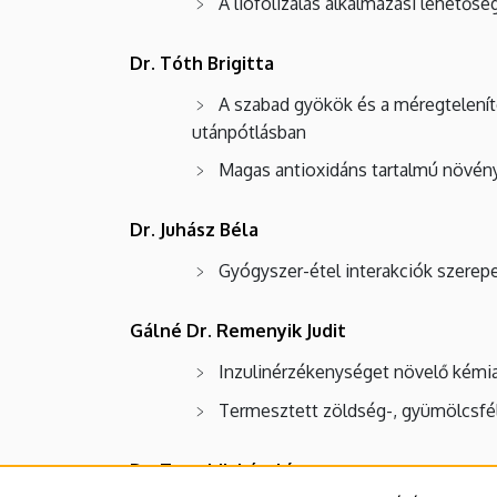
A liofolizálás alkalmazási lehetősé
Dr. Tóth Brigitta
A szabad gyökök és a méregtelenít
utánpótlásba
Magas antioxidáns tartalmú növény
Dr. Juhász Béla
Gyógyszer-étel interakciók szerep
Gálné Dr. Remenyik Judit
Inzulinérzékenységet növelő kémi
Termesztett zöldség-, gyümölcsfél
Dr. Zsombik László