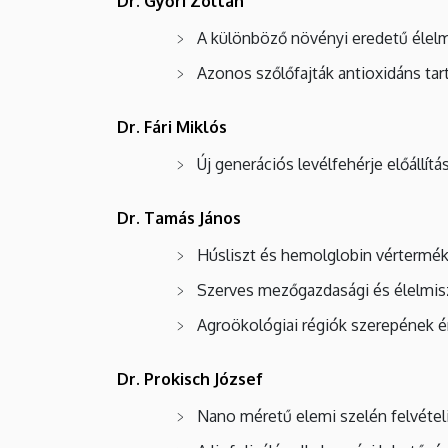
Dr. Győri Zoltán
A különböző növényi eredetű élel
Azonos szőlőfajták antioxidáns ta
Dr. Fári Miklós
Új generációs levélfehérje előállí
Dr. Tamás János
Húsliszt és hemolglobin vértermék 
Szerves mezőgazdasági és élelmisz
Agroökológiai régiók szerepének é
Dr. Prokisch József
Nano méretű elemi szelén felvételi