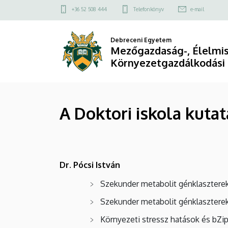
A
Ugrás
Felső
+36 52 508 444
Telefonkönyv
e-mail
a
kapcsolat
Doktori
tartalomra
menü
Debreceni Egyetem
iskola
Mezőgazdaság-, Élelmi
Környezetgazdálkodási
kutatási
témái-
A Doktori iskola kuta
Élelmiszertudományi
Doktori
Iskola
Dr. Pócsi István
|
Szekunder metabolit génklaszterek 
Mezőgazdaság-,
Szekunder metabolit génklaszterek 
Élelmiszertudományi
Környezeti stressz hatások és bZip