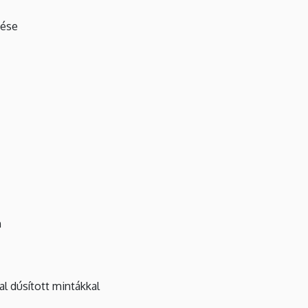
ssítése
n
l dúsított mintákkal