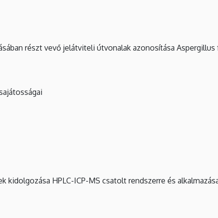
ában részt vevő jelátviteli útvonalak azonosítása Aspergillus
 sajátosságai
rek kidolgozása HPLC-ICP-MS csatolt rendszerre és alkalmazás