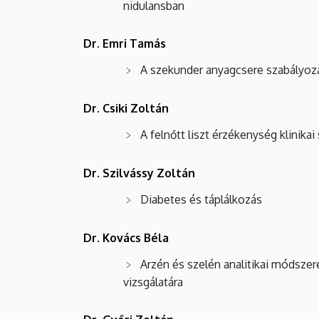
nidulansban
és
Környezetgazdálkodási
Dr. Emri Tamás
Kar
A szekunder anyagcsere szabályozás
Dr. Csiki Zoltán
A felnőtt liszt érzékenység klinikai
Dr. Szilvássy Zoltán
Diabetes és táplálkozás
Dr. Kovács Béla
Arzén és szelén analitikai módsze
vizsgálatára