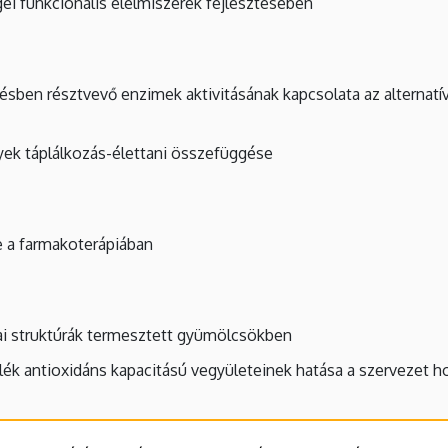
gei funkcionális élelmiszerek fejlesztésében
ésben résztvevő enzimek aktivitásának kapcsolata az alternatí
n
ek táplálkozás-élettani összefüggése
e a farmakoterápiában
ai struktúrák termesztett gyümölcsökben
ék antioxidáns kapacitású vegyületeinek hatása a szervezet 