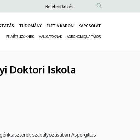
Anonim
Bejelentkezés
Felhasználói
fiók
KTATÁS
TUDOMÁNY
ÉLET A KARON
KAPCSOLAT
Fő
menüje
FELVÉTELIZŐKNEK
HALLGATÓKNAK
AGRONOMIQUA TÁBOR
navigáció
Másodlagos
navigáció
i Doktori Iskola
 génklaszterek szabályozásában Aspergillus