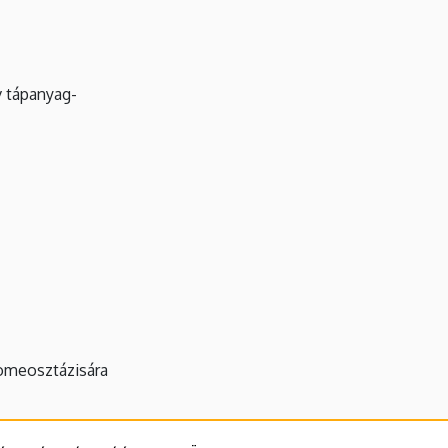
v tápanyag-
homeosztázisára