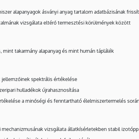
miszer alapanyagok ásványi anyag tartalom adatbázisának fri
rtalmának vizsgálata eltérő termesztési körülmények között
tás, mint takarmány alapanyag és mint humán táplálék
jellemzőinek spektrális értékelése
eripari hulladékok újrahasznosítása
rtékelése a minőségi és fenntartható élelmiszertermelés sorá
 mechanizmusának vizsgálata állatkísérletekben stabil izotóppa