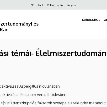
Felső
DE
Karok
Doktori iskolák
Könyvtár
navigáció
KARUNKRÓL
O
szertudományi és
 Kar
tási témái- Élelmiszertudomány
aktiválása Aspergillus nidulansban
aktiválása Fusarium verticillioidesben
 típusú transzkripciós faktorok szerepe a szekunder metabolit