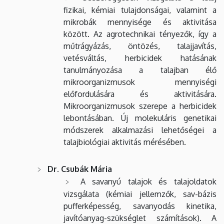
Kar
fizikai, kémiai tulajdonságai, valamint a
mikrobák mennyisége és aktivitása
között. Az agrotechnikai tényezők, így a
műtrágyázás, öntözés, talajjavítás,
vetésváltás, herbicidek hatásának
tanulmányozása a talajban élő
mikroorganizmusok mennyiségi
előfordulására és aktivitására.
Mikroorganizmusok szerepe a herbicidek
lebontásában. Új molekuláris genetikai
módszerek alkalmazási lehetőségei a
talajbiológiai aktivitás mérésében.
Dr. Csubák Mária
A savanyú talajok és talajoldatok
vizsgálata (kémiai jellemzők, sav-bázis
pufferképesség, savanyodás kinetika,
javítóanyag-szükséglet számítások). A