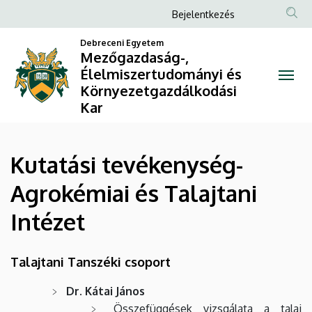
Kutatási
Ugrás
Anonim
Bejelentkezés
a
Felhasználói
tevékenység-
tartalomra
Debreceni Egyetem
fiók
Mezőgazdaság-,
Agrokémiai
Élelmiszertudományi és
menüje
Környezetgazdálkodási
és
Kar
Talajtani
Intézet
Kutatási tevékenység-
|
Agrokémiai és Talajtani
Mezőgazdaság-,
Intézet
Élelmiszertudományi
Talajtani Tanszéki csoport
és
Dr. Kátai János
Környezetgazdálkodási
Összefüggések vizsgálata a talaj