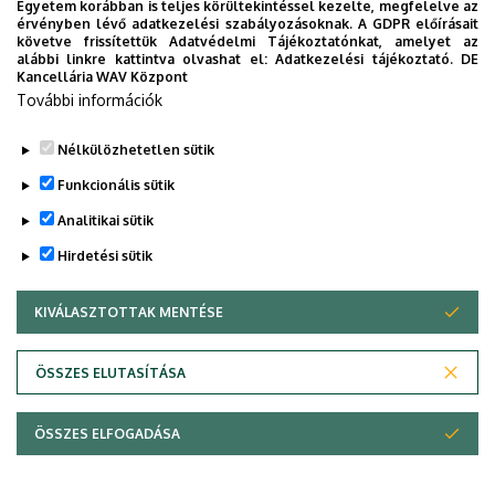
összehasonlító vizsgálata mikroelemekre.
Egyetem korábban is teljes körültekintéssel kezelte, megfelelve az
érvényben lévő adatkezelési szabályozásoknak. A GDPR előírásait
Zn trágyaszerek hatásának vizsgálata a
követve frissítettük Adatvédelmi Tájékoztatónkat, amelyet az
alábbi linkre kattintva olvashat el:
Adatkezelési tájékoztató.
DE
termés nagyságára és a növényi
Kancellária WAV Központ
elemtartalomra tenyészedényes és
További információk
szabadföldi körülmények között.
Nélkülözhetetlen sütik
Legutóbbi frissítés:
2022. 08. 01. 19:31
Funkcionális sütik
Analitikai sütik
Hirdetési sütik
KIVÁLASZTOTTAK MENTÉSE
WITHDRAW CONSENT
Adatvédelem
Adatvédelem
ÖSSZES ELUTASÍTÁSA
Technikai információk
ÖSSZES ELFOGADÁSA
Copyright © 2026 Unideb