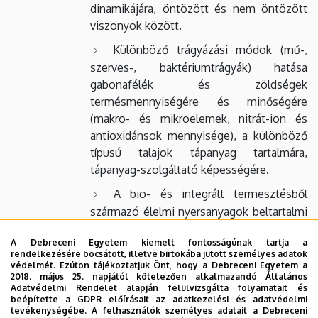
dinamikájára, öntözött és nem öntözött
viszonyok között.
Különböző trágyázási módok (mű-,
szerves-, baktériumtrágyák) hatása
gabonafélék és zöldségek
termésmennyiségére és minőségére
(makro- és mikroelemek, nitrát-ion és
antioxidánsok mennyisége), a különböző
típusú talajok tápanyag tartalmára,
tápanyag-szolgáltató képességére.
A bio- és integrált termesztésből
származó élelmi nyersanyagok beltartalmi
értékeinek változása tárolás, feldolgozás
A Debreceni Egyetem kiemelt fontosságúnak tartja a
során.
rendelkezésére bocsátott, illetve birtokába jutott személyes adatok
védelmét. Ezúton tájékoztatjuk Önt, hogy a Debreceni Egyetem a
2018. május 25. napjától kötelezően alkalmazandó Általános
Erdeiné Dr. Kremper Rita
Adatvédelmi Rendelet alapján felülvizsgálta folyamatait és
beépítette a GDPR előírásait az adatkezelési és adatvédelmi
A különböző talaj kivonószerek
tevékenységébe. A felhasználók személyes adatait a Debreceni