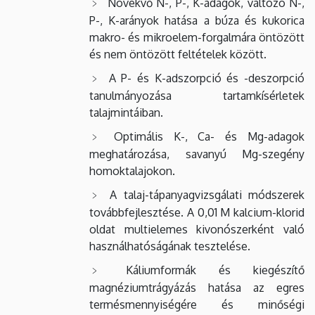
Növekvő N-, P-, K-adagok, változó N-,
P-, K-arányok hatása a búza és kukorica
makro- és mikroelem-forgalmára öntözött
és nem öntözött feltételek között.
A P- és K-adszorpció és -deszorpció
tanulmányozása tartamkísérletek
talajmintáiban.
Optimális K-, Ca- és Mg-adagok
meghatározása, savanyú Mg-szegény
homoktalajokon.
A talaj-tápanyagvizsgálati módszerek
továbbfejlesztése. A 0,01 M kalcium-klorid
oldat multielemes kivonószerként való
használhatóságának tesztelése.
Káliumformák és kiegészítő
magnéziumtrágyázás hatása az egres
termésmennyiségére és minőségi