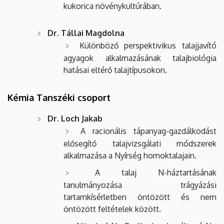
kukorica növénykultúrában.
Dr. Tállai Magdolna
Különböző perspektivikus talajjavító
agyagok alkalmazásának talajbiológia
hatásai eltérő talajtípusokon.
Kémia Tanszéki csoport
Dr. Loch Jakab
A racionális tápanyag-gazdálkodást
elősegítő talajvizsgálati módszerek
alkalmazása a Nyírség homoktalajain.
A talaj N-háztartásának
tanulmányozása trágyázási
tartamkísérletben öntözött és nem
öntözött feltételek között.