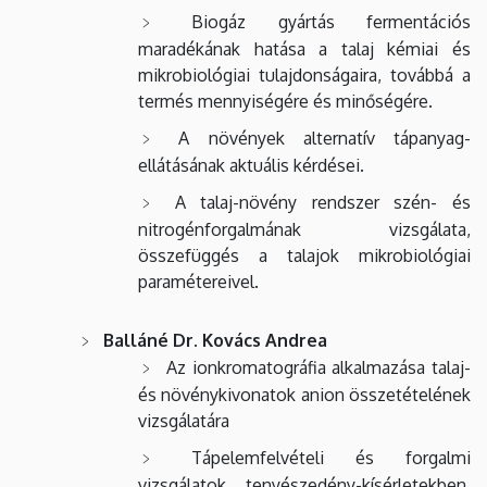
Biogáz gyártás fermentációs
maradékának hatása a talaj kémiai és
mikrobiológiai tulajdonságaira, továbbá a
termés mennyiségére és minőségére.
A növények alternatív tápanyag-
ellátásának aktuális kérdései.
A talaj-növény rendszer szén- és
nitrogénforgalmának vizsgálata,
összefüggés a talajok mikrobiológiai
paramétereivel.
Balláné Dr. Kovács Andrea
Az ionkromatográfia alkalmazása talaj-
és növénykivonatok anion összetételének
vizsgálatára
Tápelemfelvételi és forgalmi
vizsgálatok tenyészedény-kísérletekben,