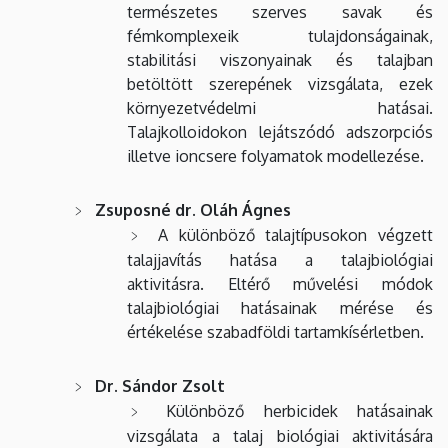
természetes szerves savak és
fémkomplexeik tulajdonságainak,
stabilitási viszonyainak és talajban
betöltött szerepének vizsgálata, ezek
környezetvédelmi hatásai.
Talajkolloidokon lejátszódó adszorpciós
illetve ioncsere folyamatok modellezése.
Zsuposné dr. Oláh Ágnes
A különböző talajtípusokon végzett
talajjavítás hatása a talajbiológiai
aktivitásra. Eltérő művelési módok
talajbiológiai hatásainak mérése és
értékelése szabadföldi tartamkísérletben.
Dr. Sándor Zsolt
Különböző herbicidek hatásainak
vizsgálata a talaj biológiai aktivitására